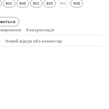
80C
80D
85C
85D
90C
90D
явиться
овернення
Консультація
и
Новий відгук або коментар