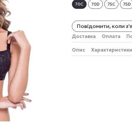
70C
70D
75C
75D
Повідомити, коли з'
Доставка
Оплата
П
Опис
Характеристик