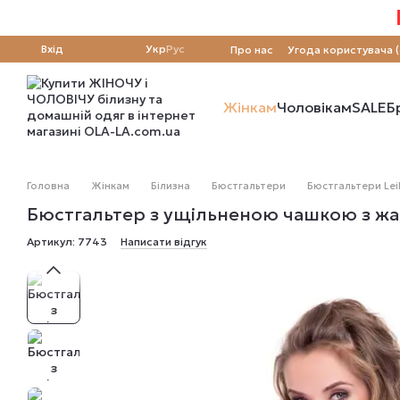
Перейти до основного контенту
Вхід
Укр
Рус
Про нас
Угода користувача 
Жінкам
Чоловікам
SALE
Б
Головна
Жінкам
Білизна
Бюстгальтери
Бюстгальтери Leil
Бюстгальтер з ущільненою чашкою з жак
Артикул: 7743
Написати відгук