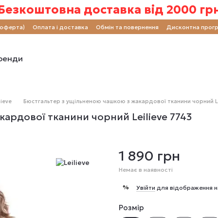
Безкоштовна доставка від 2000 гр
(оферта)
Оплата і доставка
Обмін та повернення
Дисконтна прог
ренди
ieve
Бюстгальтер з ущільненою чашкою з жакардової тканини чорний Le
ардової тканини чорний Leilieve 7743
1 890 грн
Немає в наявності
%
Увійти
для відображення н
Розмір