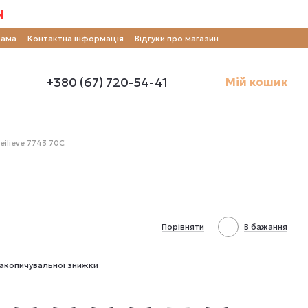
н
рама
Контактна інформація
Відгуки про магазин
+380 (67) 720-54-41
Мій кошик
ilieve 7743 70C
Порівняти
В бажання
акопичувальної знижки