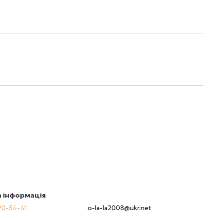
 інформація
20-54-41
o-la-la2008@ukr.net