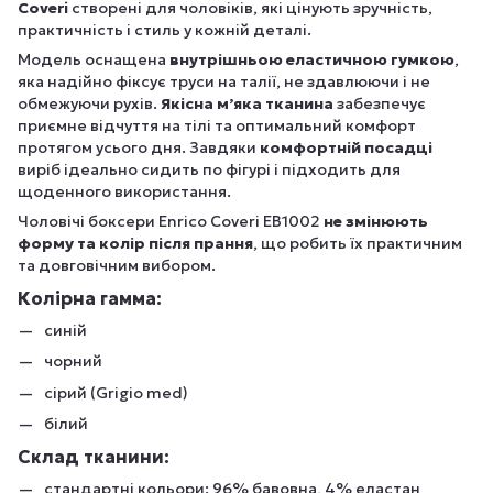
Coveri
створені для чоловіків, які цінують зручність,
практичність і стиль у кожній деталі.
Модель оснащена
внутрішньою еластичною гумкою
,
яка надійно фіксує труси на талії, не здавлюючи і не
обмежуючи рухів.
Якісна м’яка тканина
забезпечує
приємне відчуття на тілі та оптимальний комфорт
протягом усього дня. Завдяки
комфортній посадці
виріб ідеально сидить по фігурі і підходить для
щоденного використання.
Чоловічі боксери Enrico Coveri EB1002
не змінюють
форму та колір після прання
, що робить їх практичним
та довговічним вибором.
Колірна гамма:
синій
чорний
сірий (Grigio med)
білий
Склад тканини:
стандартні кольори: 96% бавовна, 4% еластан