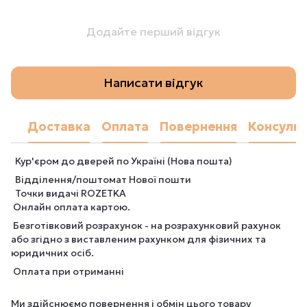
Додайте перший відгук
Написати відгук
Доставка
Оплата
Повернення
Консульт
Кур'єром до дверей по Україні (Нова пошта)
Відділення/поштомат Нової пошти
Точки видачі ROZETKA
Онлайн оплата картою.
Безготівковий розрахунок - на розрахунковий рахунок
або згідно з виставленим рахунком для фізичних та
юридичних осіб.
Оплата при отриманні
Ми здійснюємо повернення і обмін цього товару