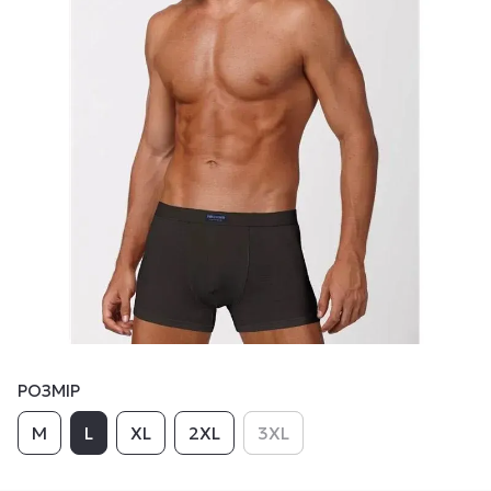
РОЗМІР
M
L
XL
2XL
3XL