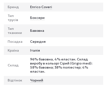
Бренд
Enrico Coveri
Тип
Боксери
трусів
Тип
Бавовна
тканини
Посадка
Середня
Країна
Італія
96% бавовна, 4% еластан. Склад
виробу в кольорі Сірий (Grigio med):
Склад
58% бавовна; 38% поліестер; 4%
еластан.
Відтінок
Чорний