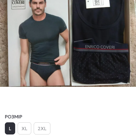
РОЗМІР
L
XL
2XL