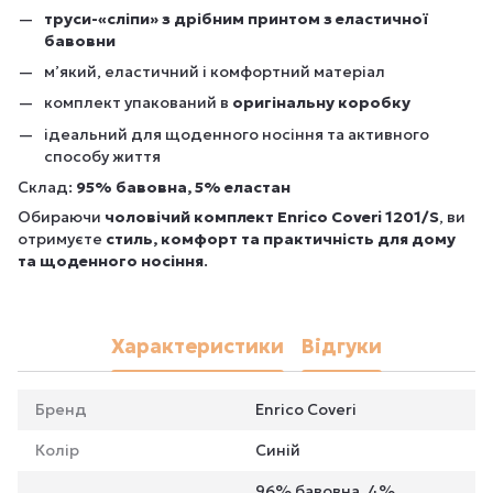
труси-«сліпи» з дрібним принтом з еластичної
бавовни
м’який, еластичний і комфортний матеріал
комплект упакований в
оригінальну коробку
ідеальний для щоденного носіння та активного
способу життя
Склад:
95% бавовна, 5% еластан
Обираючи
чоловічий комплект Enrico Coveri 1201/S
, ви
отримуєте
стиль, комфорт та практичність для дому
та щоденного носіння
.
Характеристики
Відгуки
Бренд
Enrico Coveri
Колір
Синій
96% бавовна, 4%