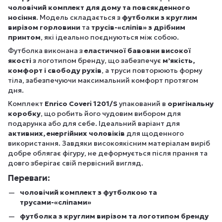
чоловічий комплект для дому та повсякденного
носіння
. Модель складається з
футболки з круглим
вирізом горловини
та
трусів-«сліпів» з дрібним
принтом
, які ідеально поєднуються між собою.
Футболка виконана з
еластичної бавовни високої
якості
з логотипом бренду, що забезпечує
м’якість,
комфорт і свободу рухів
, а труси повторюють форму
тіла, забезпечуючи максимальний комфорт протягом
дня.
Комплект
Enrico Coveri 1201/S
упакований в
оригінальну
коробку
, що робить його чудовим вибором для
подарунка або для себе. Ідеальний варіант для
активних, енергійних чоловіків
для щоденного
використання. Завдяки високоякісним матеріалам виріб
добре облягає фігуру, не деформується після прання та
довго зберігає свій первісний вигляд.
Переваги:
чоловічий комплект з футболкою та
трусами-«сліпами»
футболка з круглим вирізом та логотипом бренду