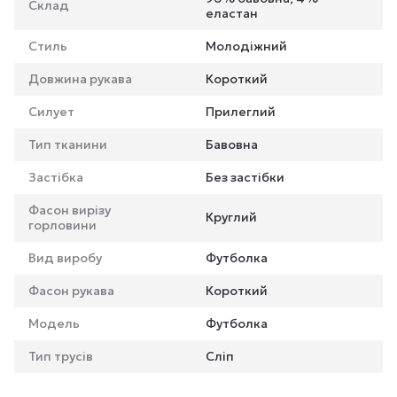
Склад
еластан
Стиль
Молодіжний
Довжина рукава
Короткий
Силует
Прилеглий
Тип тканини
Бавовна
Застібка
Без застібки
Фасон вирізу
Круглий
горловини
Вид виробу
Футболка
Фасон рукава
Короткий
Мoдель
Футболка
Тип трусів
Сліп