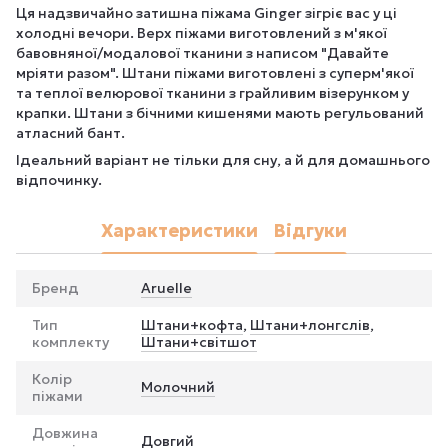
Ця надзвичайно затишна піжама Ginger зігріє вас у ці
холодні вечори. Верх піжами виготовлений з м'якої
бавовняної/модалової тканини з написом "Давайте
мріяти разом". Штани піжами виготовлені з суперм'якої
та теплої велюрової тканини з грайливим візерунком у
крапки. Штани з бічними кишенями мають регульований
атласний бант.
Ідеальний варіант не тільки для сну, а й для домашнього
відпочинку.
Характеристики
Відгуки
Бренд
Aruelle
Тип
Штани+кофта
,
Штани+лонгслів
,
комплекту
Штани+світшот
Колір
Молочний
піжами
Довжина
Довгий