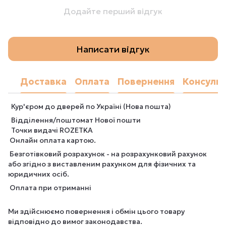
Додайте перший відгук
Написати відгук
Доставка
Оплата
Повернення
Консульт
Кур'єром до дверей по Україні (Нова пошта)
Відділення/поштомат Нової пошти
Точки видачі ROZETKA
Онлайн оплата картою.
Безготівковий розрахунок - на розрахунковий рахунок
або згідно з виставленим рахунком для фізичних та
юридичних осіб.
Оплата при отриманні
Ми здійснюємо повернення і обмін цього товару
відповідно до вимог законодавства.