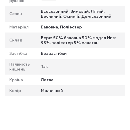
рукавів
Всесезонний
,
Зимовий
,
Літній
,
Сезон
Весняний
,
Осінній
,
Демісезонний
Матеріал
Бавовна, Поліестер
Верх: 50% бавовна 50% модал Низ:
Склад
95% поліестер 5% еластан
Застібка
Без застібки
Наявність
Так
кишень
Країна
Литва
Колір
Молочный