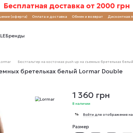
Бесплатная доставка от 2000 грн
шение (оферта)
Оплата и доставка
Обмен и возврат
Дисконтная 
LE
Бренды
Lormar
Бюстгальтер на косточках push up на съемных бретельках белый
ъемных бретельках белый Lormar Double
1 360 грн
В наличии
%
Войти
для отображения на
Размер