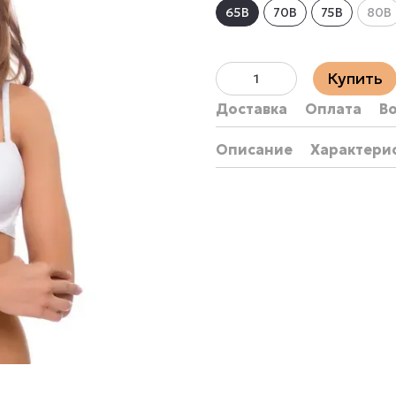
65B
70B
75B
80B
Купить
Доставка
Оплата
В
Описание
Характери