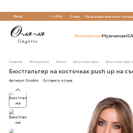
Перейти к основному контенту
Вход
Укр
Рус
О нас
Пользовательское согла
Отзывы о магазине
Женщинам
Мужчинам
SA
Главная
Женщинам
Белье
Бюстгальтеры
Бюстгальтеры 
Бюстгальтер на косточках push up на с
Артикул: Double
Оставить отзыв