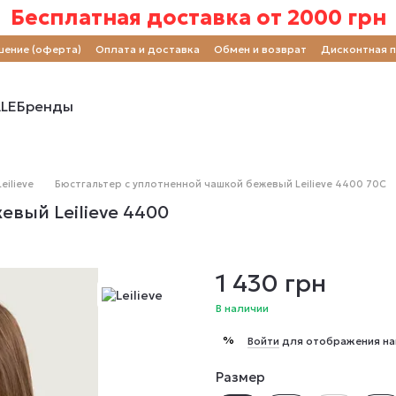
Бесплатная доставка от 2000 грн
шение (оферта)
Оплата и доставка
Обмен и возврат
Дисконтная 
LE
Бренды
eilieve
Бюстгальтер с уплотненной чашкой бежевый Leilieve 4400 70C
вый Leilieve 4400
1 430 грн
В наличии
%
Войти
для отображения на
Размер