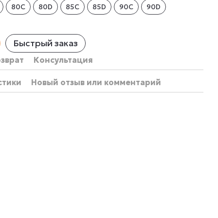
80C
80D
85C
85D
90C
90D
Быстрый заказ
озврат
Консультация
стики
Новый отзыв или комментарий