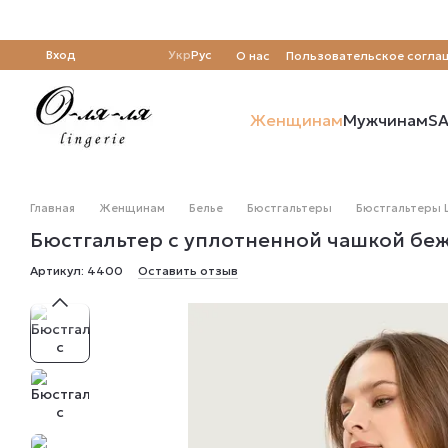
Перейти к основному контенту
Вход
Укр
Рус
О нас
Пользовательское согла
Отзывы о магазине
Женщинам
Мужчинам
SA
Главная
Женщинам
Белье
Бюстгальтеры
Бюстгальтеры L
Бюстгальтер с уплотненной чашкой беже
Артикул: 4400
Оставить отзыв