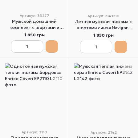
Артикул: 33277
Артикул: 2141210
Мужской домашний
Летняя мужская пижама с
комплект с шортами и
шортами синяя Navigare
футболкой синего цвета
2141210 XL
1 850 грн
1 850 грн
Nottingham 33277 L
Артикул: 2110
Артикул: 2142
Однотонная мужская