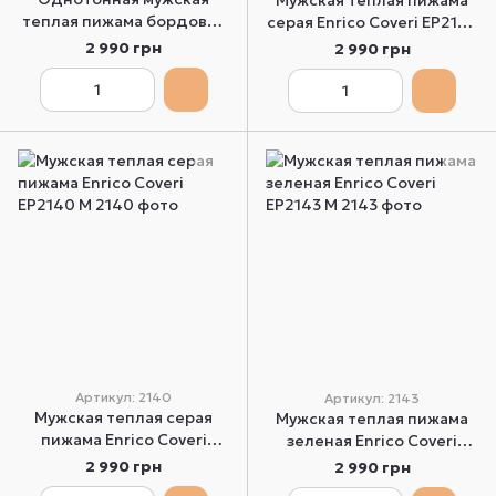
Мужская теплая пижама
теплая пижама бордовая
серая Enrico Coveri EP2142
Enrico Coveri EP2110 L
L
2 990 грн
2 990 грн
Артикул: 2140
Артикул: 2143
Мужская теплая серая
Мужская теплая пижама
пижама Enrico Coveri
зеленая Enrico Coveri
EP2140 M
EP2143 M
2 990 грн
2 990 грн