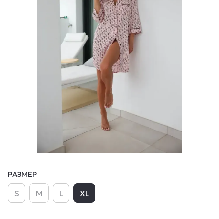
РАЗМЕР
S
M
L
XL