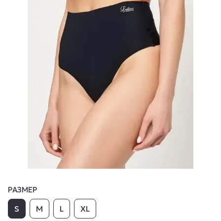
РАЗМЕР
S
M
L
XL