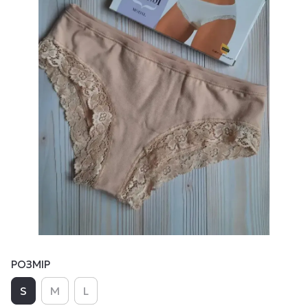
РОЗМІР
S
M
L