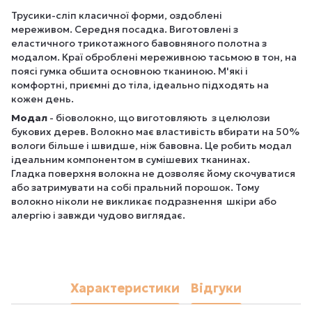
Трусики-сліп класичної форми, оздоблені
мереживом. Середня посадка. Виготовлені з
еластичного трикотажного бавовняного полотна з
модалом. Краї оброблені мереживною тасьмою в тон, на
поясі гумка обшита основною тканиною. М'які і
комфортні, приємні до тіла, ідеально підходять на
кожен день.
Модал
- біоволокно, що виготовляють з целюлози
букових дерев. Волокно має властивість вбирати на 50%
вологи більше і швидше, ніж бавовна. Це робить модал
ідеальним компонентом в сумішевих тканинах.
Гладка поверхня волокна не дозволяє йому скочуватися
або затримувати на собі пральний порошок. Тому
волокно ніколи не викликає подразнення шкіри або
алергію і завжди чудово виглядає.
Характеристики
Відгуки