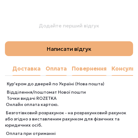
Додайте перший відгук
Написати відгук
Доставка
Оплата
Повернення
Консульт
Кур'єром до дверей по Україні (Нова пошта)
Відділення/поштомат Нової пошти
Точки видачі ROZETKA
Онлайн оплата картою.
Безготівковий розрахунок - на розрахунковий рахунок
або згідно з виставленим рахунком для фізичних та
юридичних осіб.
Оплата при отриманні