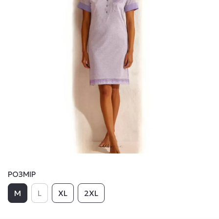
РОЗМІР
M
L
XL
2XL