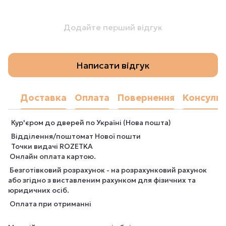
Додайте перший відгук
Написати відгук
Доставка
Оплата
Повернення
Консульт
Кур'єром до дверей по Україні (Нова пошта)
Відділення/поштомат Нової пошти
Точки видачі ROZETKA
Онлайн оплата картою.
Безготівковий розрахунок - на розрахунковий рахунок
або згідно з виставленим рахунком для фізичних та
юридичних осіб.
Оплата при отриманні