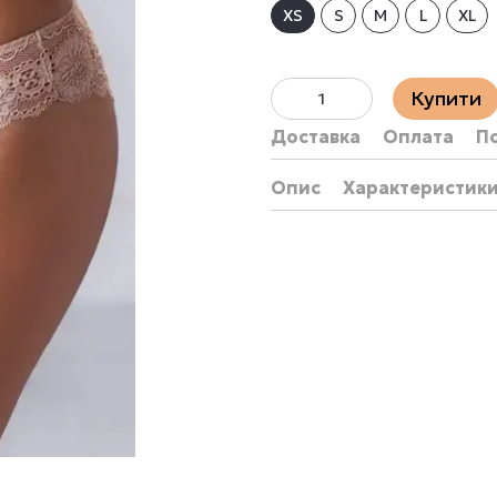
XS
S
M
L
XL
Купити
Доставка
Оплата
П
Опис
Характеристик