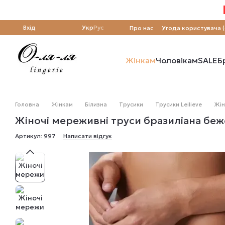
Перейти до основного контенту
Вхід
Укр
Рус
Про нас
Угода користувача 
Жінкам
Чоловікам
SALE
Б
Головна
Жінкам
Білизна
Трусики
Трусики Leilieve
Жін
Жіночі мереживні труси бразиліана бежев
Артикул: 997
Написати відгук