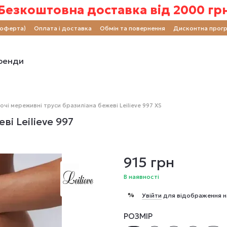
Безкоштовна доставка від 2000 гр
(оферта)
Оплата і доставка
Обмін та повернення
Дисконтна прог
ренди
очі мереживні труси бразиліана бежеві Leilieve 997 XS
і Leilieve 997
915 грн
В наявності
%
Увійти
для відображення н
РОЗМІР