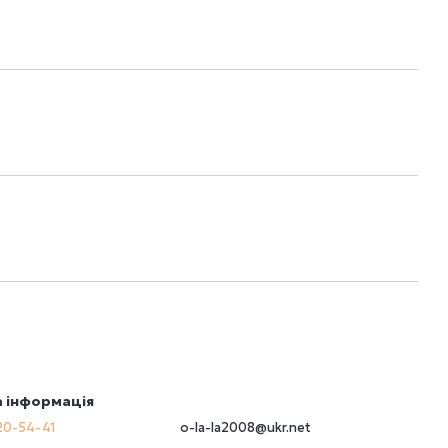
 інформація
20-54-41
o-la-la2008@ukr.net