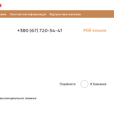
н
рама
Контактна інформація
Відгуки про магазин
+380 (67) 720-54-41
Мій кошик
Порівняти
В бажання
акопичувальної знижки