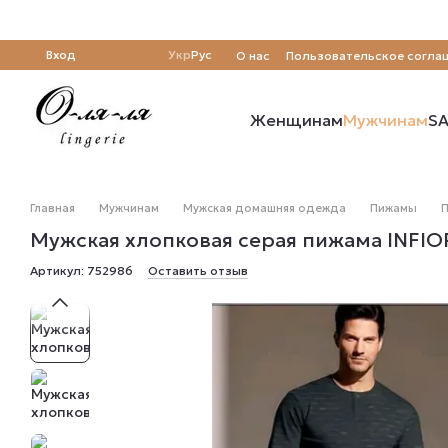
Перейти к основному контенту
Вход
Укр
Рус
О нас
Пользовательское согла
Отзывы о магазине
Женщинам
Мужчинам
SA
Главная
Мужчинам
Мужская домашняя одежда
Пижамы
П
Мужская хлопковая серая пижама INFI
Артикул: 752986
Оставить отзыв