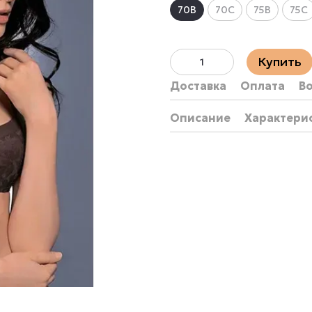
70B
70C
75B
75C
Купить
Доставка
Оплата
В
Описание
Характери