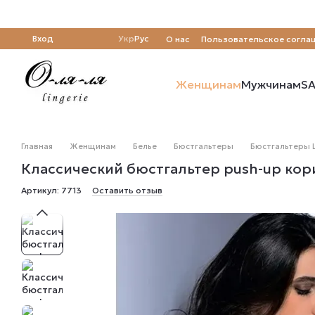
Перейти к основному контенту
Вход
Укр
Рус
О нас
Пользовательское согла
Отзывы о магазине
Женщинам
Мужчинам
SA
Главная
Женщинам
Белье
Бюстгальтеры
Бюстгальтеры L
Классический бюстгальтер push-up кори
Артикул: 7713
Оставить отзыв