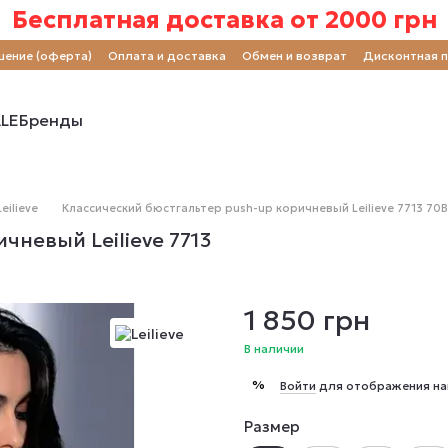
Бесплатная доставка от 2000 грн
шение (оферта)
Оплата и доставка
Обмен и возврат
Дисконтная 
LE
Бренды
eilieve
Классический бюстгальтер push-up коричневый Leilieve 7713 70B
чневый Leilieve 7713
1 850 грн
В наличии
%
Войти
для отображения на
Размер