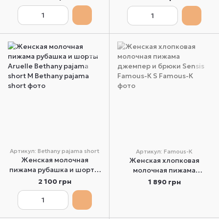
311/1 XS
Lingerie 322 XS
Артикул: Bethany pajama short
Артикул: Famous-К
Женская молочная
Женская хлопковая
пижама рубашка и шорты
молочная пижама
Aruelle Bethany pajama
джемпер и брюки Sensis
2 100 грн
1 890 грн
short M
Famous-К S