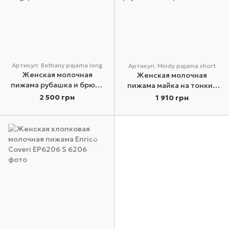
Артикул: Bethany pajama long
Артикул: Mindy pajama short
Женская молочная
Женская молочная
пижама рубашка и брюки
пижама майка на тонких
Aruelle Bethany pajama
бретелях и шортах Mindy
2 500 грн
1 910 грн
long XS
pajama short XS