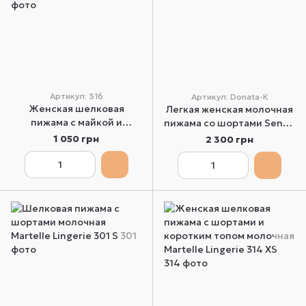
Артикул: 316
Артикул: Donata-К
Женская шелковая
Легкая женская молочная
пижама с майкой и
пижама со шортами Sensis
брюками молочная
Donata-К S
1 050 грн
2 300 грн
Martelle Lingerie 316 XS