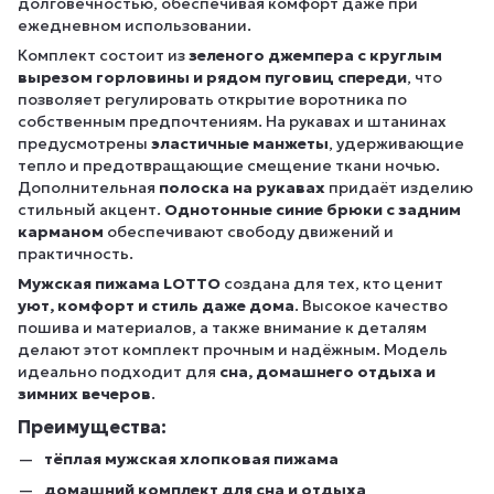
долговечностью, обеспечивая комфорт даже при
ежедневном использовании.
Комплект состоит из
зеленого джемпера с круглым
вырезом горловины и рядом пуговиц спереди
, что
позволяет регулировать открытие воротника по
собственным предпочтениям. На рукавах и штанинах
предусмотрены
эластичные манжеты
, удерживающие
тепло и предотвращающие смещение ткани ночью.
Дополнительная
полоска на рукавах
придаёт изделию
стильный акцент.
Однотонные синие брюки с задним
карманом
обеспечивают свободу движений и
практичность.
Мужская пижама LOTTO
создана для тех, кто ценит
уют, комфорт и стиль даже дома
. Высокое качество
пошива и материалов, а также внимание к деталям
делают этот комплект прочным и надёжным. Модель
идеально подходит для
сна, домашнего отдыха и
зимних вечеров
.
Преимущества:
тёплая мужская хлопковая пижама
домашний комплект для сна и отдыха