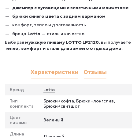
джемпер с пуговицами и эластичными манжетами
брюки синего цвета с задним карманом
комфорт, тепло и долговечность
бренд
Lotto
— стиль и качество
Выбирая
мужскую пижаму LOTTO LP2120
, вы получаете
тепло, комфорт и стиль для зимнего отдыха дома
.
Характеристики
Отзывы
Бренд
Lotto
Тип
Брюки+кофта
,
Брюки+лонгслив
,
комплекта
Брюки+свитшот
Цвет
Зеленый
пижамы
Длина
Длинный