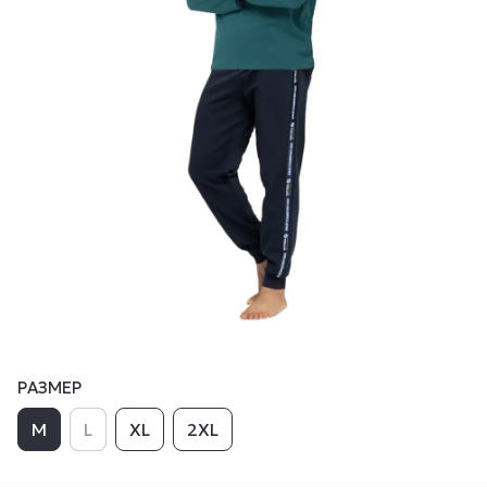
РАЗМЕР
M
L
XL
2XL