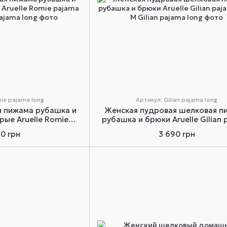
ie pajama long
Артикул: Gilian pajama long
я пижама рубашка и
Женская пудровая шелковая п
рые Aruelle Romie
рубашка и брюки Aruelle Gilian
a long S
long M
30 грн
3 690 грн