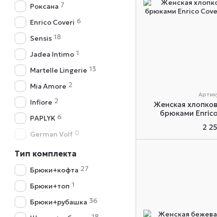
7
Роксана
6
Enrico Coveri
18
Sensis
1
Jadea Intimo
13
Martelle Lingerie
2
Mia Amore
Артик
2
Infiore
Женская хлопков
брюками Enrico
6
PAPLYK
2 2
0
German Volf
Тип комплекта
27
Брюки+кофта
1
Брюки+топ
36
Брюки+рубашка
18