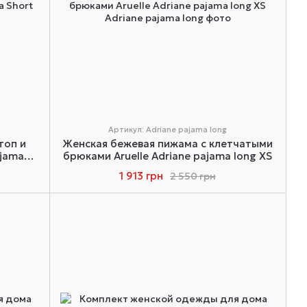
Артикул: Adriane pajama long
топ и
Женская бежевая пижама с клетчатыми
ajama
брюками Aruelle Adriane pajama long XS
1 913 грн
2 550 грн