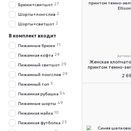
27
Брюки+свитшот
2
Шорты+лонгслив
2
Шорты+свитшот
В комплект входит
71
Пижамные брюки
29
Пижамная кофта
Артикул:
Женская хлопчат
29
Пижамный свитшот
принтом темно-зеле
29
Пижамный лонгслив
2 6
3
Пижамный топ
54
Пижамная рубашка
49
Пижамные шорты
10
Пижамная майка
23
Пижамная футболка