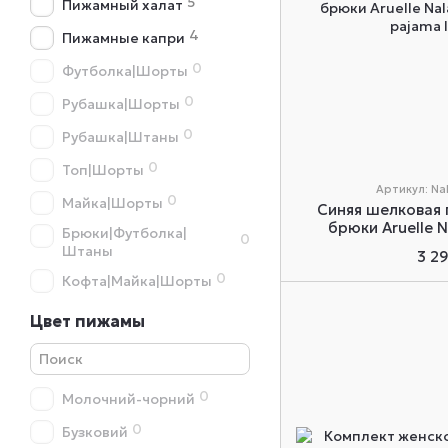
5
Пижамный халат
4
Пижамные капри
0
Футболка|Шорты
0
Рубашка|Шорты
0
Рубашка|Штаны
0
Топ|Шорты
Артикул: Na
0
Майка|Шорты
Синяя шелковая
брюки Aruelle N
Брюки|Футболка|
0
Штаны
3 2
0
Кофта|Майка|Шорты
Цвет пижамы
0
Молочний-чорний
0
Бузковий