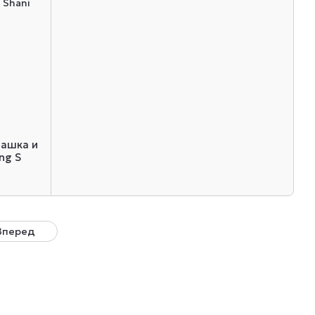
башка и
ng S
Вперед