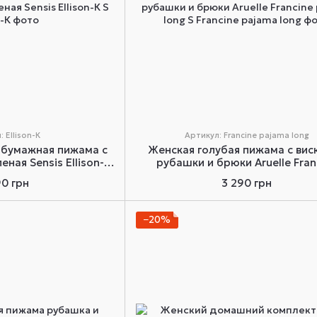
 Ellison-К
Артикул: Francine pajama long
обумажная пижама с
Женская голубая пижама с вис
ная Sensis Ellison-К
рубашки и брюки Aruelle Fran
S
pajama long S
90 грн
3 290 грн
−20%