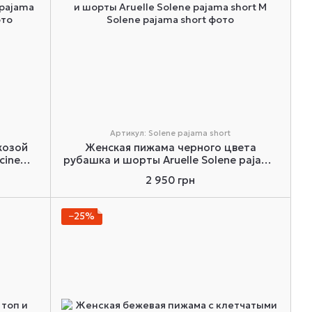
Артикул: Solene pajama short
козой
Женская пижама черного цвета
cine
рубашка и шорты Aruelle Solene pajama
short M
2 950 грн
−25%