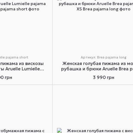
lle pajama short
Артикул: Brea pajama long
 пижама из вискозы
Женская голубая пижама из м
 Aruelle Lumielle
рубашка и брюки Aruelle Brea 
 short XS
long XS
00 грн
3 990 грн