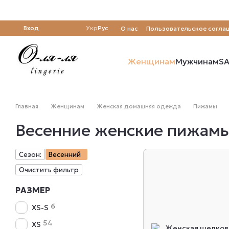
Перейти к основному контенту
Вход
Укр
Рус
О нас
Пользовательское согла
Отзывы о магазине
Женщинам
Мужчинам
SA
Главная
Женщинам
Женская домашняя одежда
Пижамы
Весенние женские пижам
Сезон:
Весенний
Очистить фильтр
РАЗМЕР
6
XS-S
54
XS