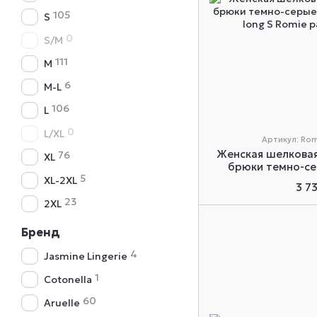
105
S
0
S/M
111
M
6
M-L
106
L
0
L/XL
Артикул: Rom
Женская шелкова
76
XL
брюки темно-се
5
pajam
XL-2XL
3 7
23
2XL
Бренд
4
Jasmine Lingerie
1
Cotonella
60
Aruelle