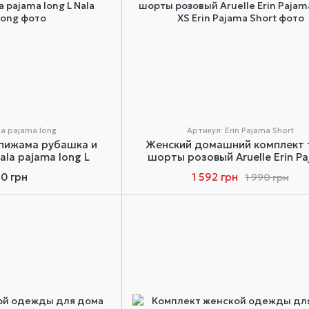
la pajama long
Артикул: Erin Pajama Short
 пижама рубашка и
Женский домашний комплект 
ala pajama long L
шорты розовый Aruelle Erin P
Short XS
90 грн
1 592 грн
1 990 грн