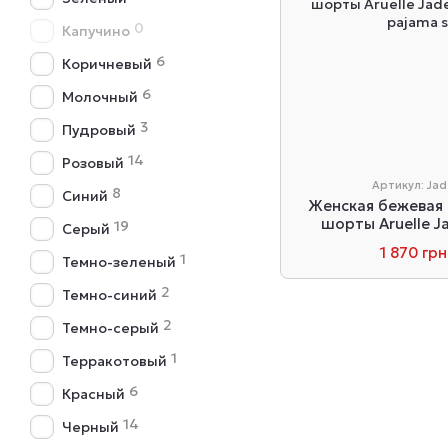
0
Капучино
6
Коричневый
6
Молочный
3
Пудровый
14
Розовый
Артикул: Jad
8
Синий
Женская бежевая
шорты Aruelle J
19
Серый
1 870 грн
1
Темно-зеленый
2
Темно-синий
2
Темно-серый
1
Терракотовый
6
Красный
14
Черный