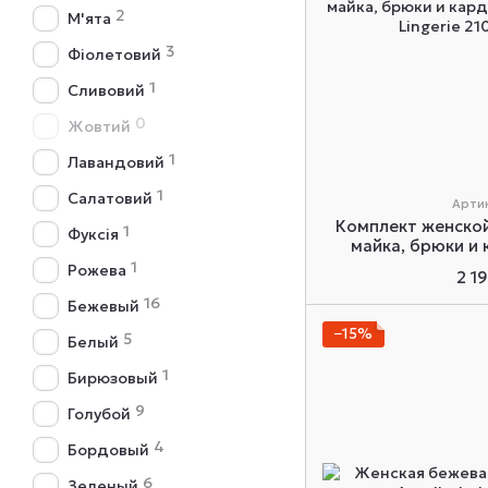
2
М'ята
3
Фіолетовий
1
Сливовий
0
Жовтий
1
Лавандовий
1
Салатовий
Артик
Комплект женско
1
Фуксія
майка, брюки и
Martelle Li
1
Рожева
2 1
16
Бежевый
−15%
5
Белый
1
Бирюзовый
9
Голубой
4
Бордовый
6
Зеленый