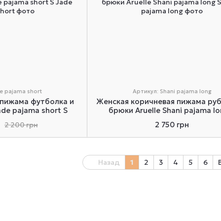
e pajama short
Артикул: Shani pajama long
 пижама футболка и
Женская коричневая пижама ру
ade pajama short S
брюки Aruelle Shani pajama lo
2 750 грн
2 200 грн
Назад
1
2
3
4
5
6