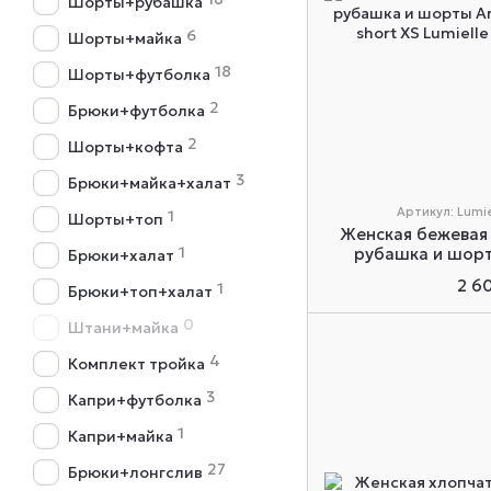
Шорты+рубашка
6
Шорты+майка
18
Шорты+футболка
2
Брюки+футболка
2
Шорты+кофта
3
Брюки+майка+халат
Артикул: Lumie
1
Шорты+топ
Женская бежевая
1
рубашка и шорты
Брюки+халат
pajama
2 6
1
Брюки+топ+халат
0
Штани+майка
4
Комплект тройка
3
Капри+футболка
1
Капри+майка
27
Брюки+лонгслив