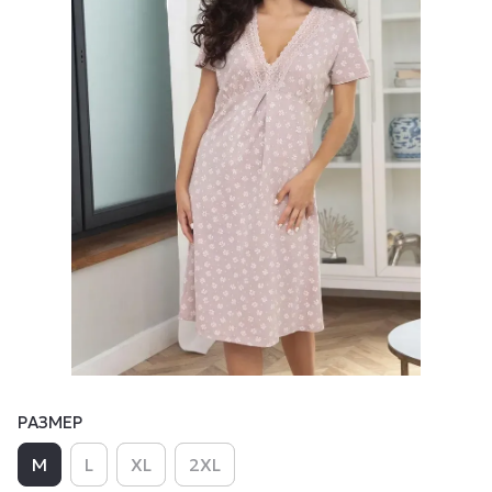
РАЗМЕР
M
L
XL
2XL