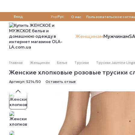
Перейти к основному контенту
Вход
Укр
Рус
О нас
Пользовательское согла
Отзывы о магазине
Женщинам
Мужчинам
SA
Главная
Женщинам
Белье
Трусики
Трусики Jasmine Linge
Женские хлопковые розовые трусики слип
Артикул: 5214/50
Оставить отзыв