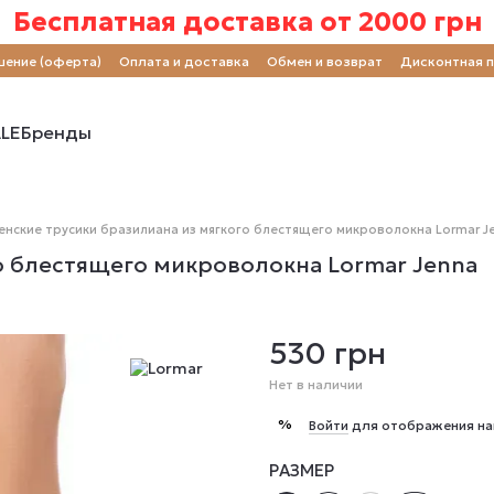
Бесплатная доставка от 2000 грн
шение (оферта)
Оплата и доставка
Обмен и возврат
Дисконтная 
LE
Бренды
нские трусики бразилиана из мягкого блестящего микроволокна Lormar J
о блестящего микроволокна Lormar Jenna
530 грн
Нет в наличии
%
Войти
для отображения на
РАЗМЕР