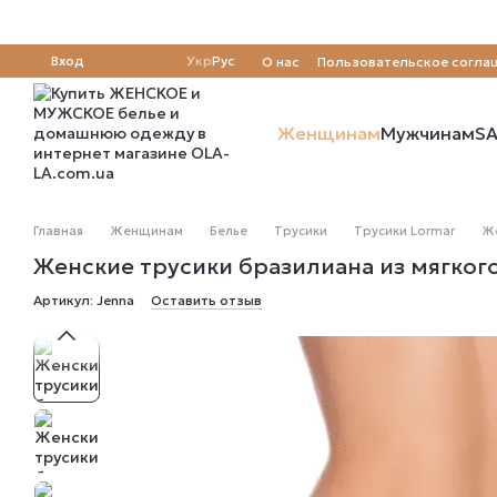
Перейти к основному контенту
Вход
Укр
Рус
О нас
Пользовательское согла
Отзывы о магазине
Женщинам
Мужчинам
SA
Главная
Женщинам
Белье
Трусики
Трусики Lormar
Же
Женские трусики бразилиана из мягког
Артикул: Jenna
Оставить отзыв