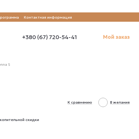
программа
Контактная информация
+380 (67) 720-54-41
Мой заказ
enna S
К сравнению
В желания
копительной скидки