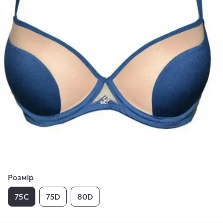
Розмір
75C
75D
80D