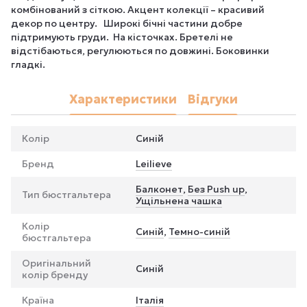
комбінований з сіткою. Акцент колекції – красивий
декор по центру. Широкі бічні частини добре
підтримують груди. На кісточках. Бретелі не
відстібаються, регулюються по довжині. Боковинки
гладкі.
Характеристики
Відгуки
Колір
Синій
Бренд
Leilieve
Балконет
,
Без Push up
,
Тип бюстгальтера
Ущільнена чашка
Колір
Синій
,
Темно-синій
бюстгальтера
Оригінальний
Синій
колір бренду
Країна
Італія