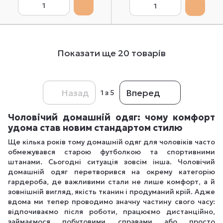
Показати ще 20 товарів
Назад
Вперед
1
з 5
Чоловічий домашній одяг: чому комфорт
удома став новим стандартом стилю
Ще кілька років тому домашній одяг для чоловіків часто
обмежувався старою футболкою та спортивними
штанами. Сьогодні ситуація зовсім інша. Чоловічий
домашній одяг перетворився на окрему категорію
гардероба, де важливими стали не лише комфорт, а й
зовнішній вигляд, якість тканин і продуманий крій. Адже
вдома ми тепер проводимо значну частину свого часу:
відпочиваємо після роботи, працюємо дистанційно,
займаємося побутовими справами або просто