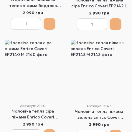
Чоловіча тепла піжама
тепла піжама бордова
сіра Enrico Coveri EP2142 L
Enrico Coveri EP2110 L
2 990 грн
2 990 грн
Артикул: 2140
Артикул: 2143
Чоловіча тепла сіра
Чоловіча тепла піжама
піжама Enrico Coveri
зелена Enrico Coveri
EP2140 M
EP2143 M
2 990 грн
2 990 грн