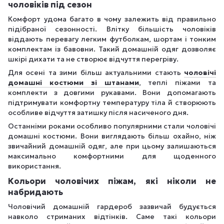
чоловіків під сезон
Комфорт удома багато в чому залежить від правильно
підібраної сезонності. Влітку більшість чоловіків
віддають перевагу легким футболкам, шортам і тонким
комплектам із бавовни. Такий домашній одяг дозволяє
шкірі дихати та не створює відчуття перегріву.
Для осені та зими більш актуальними стають
чоловічі
домашні костюми зі штанами
, теплі піжами та
комплекти з довгими рукавами. Вони допомагають
підтримувати комфортну температуру тіла й створюють
особливе відчуття затишку після насиченого дня.
Останніми роками особливо популярними стали чоловічі
домашні костюми. Вони виглядають більш охайно, ніж
звичайний домашній одяг, але при цьому залишаються
максимально комфортними для щоденного
використання.
Кольори чоловічих піжам, які ніколи не
набридають
Чоловічий домашній гардероб зазвичай будується
навколо стриманих відтінків. Саме такі кольори