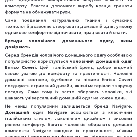
комфорту. Еластан допомагає виробу краще тримати
форму та не обмежувати рухи.
Саме поєднання натуральних тканин і сучасних
технологій дозволяє створювати домашній одяг, у якому
однаково комфортно відпочивати, працювати й спати.
Бренди чоловічого домашнього одягу, яким
довіряють
Серед брендів чоловічого домашнього одягу особливою
популярністю користується
чоловічий домашній одяг
Enrico Coveri
. Цей італійський бренд добре відомий
своєю увагою до комфорту та практичності. Чоловічі
домашні костюми, футболки та піжами Enrico Coveri
поєднують стриманий дизайн, якісні матеріали та зручну
посадку. Саме тому їх часто обирають чоловіки, які
шукають універсальний домашній одяг на кожен день.
Не менш популярним залишається бренд Navigare.
Домашній одяг Navigare
асоціюється з класичним
італійським стилем, лаконічним дизайном і високим
рівнем комфорту. Багато чоловіків обирають домашні
комплекти Navigare завдяки їх практичності, м’яким
тканинам і продуманим фасонам, які підходять як для