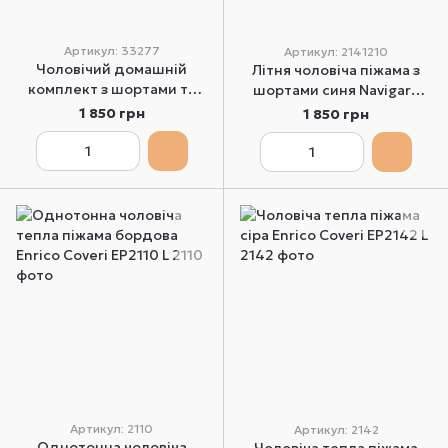
Артикул: 33277
Артикул: 2141210
Чоловічий домашній
Літня чоловіча піжама з
комплект з шортами та
шортами синя Navigare
футболкою синього
2141210 XL
1 850 грн
1 850 грн
кольору Nottingham 33277
L
Артикул: 2110
Артикул: 2142
Однотонна чоловіча