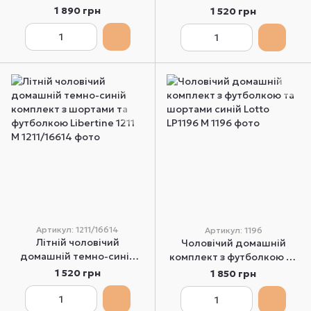
шортами та футболкою
шортами та футболкою
1 890 грн
1 520 грн
сіра Enrico Coveri EP1066 S
синій Libertine 1211 M
Артикул: 1211/16614
Артикул: 1196
Літній чоловічий
Чоловічий домашній
домашній темно-синій
комплект з футболкою та
комплект з шортами та
шортами синій Lotto
1 520 грн
1 850 грн
футболкою Libertine 1211
LP1196 M
M