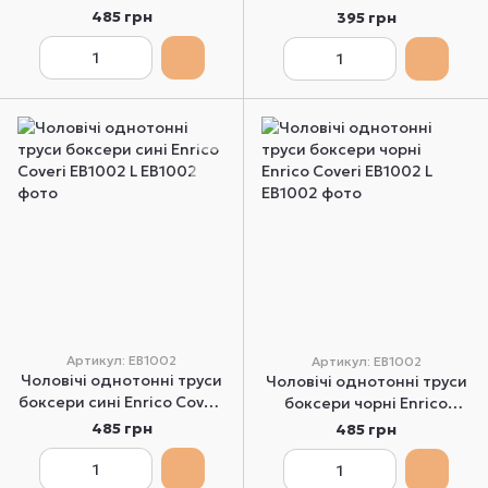
EB1000 M
ES1000 L
485 грн
395 грн
Артикул: EB1002
Артикул: EB1002
Чоловічі однотонні труси
Чоловічі однотонні труси
боксери сині Enrico Coveri
боксери чорні Enrico
EB1002 L
Coveri EB1002 L
485 грн
485 грн