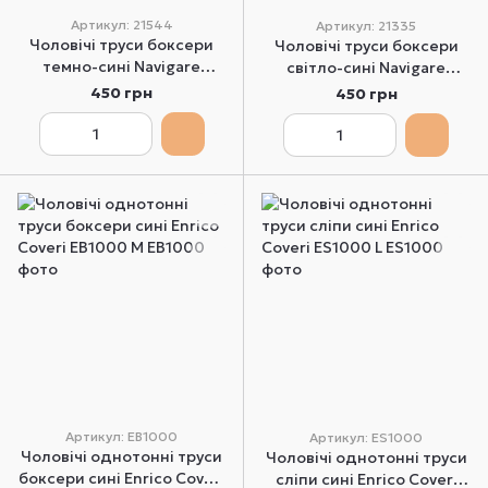
Артикул: 21544
Артикул: 21335
Чоловічі труси боксери
Чоловічі труси боксери
темно-сині Navigare
світло-сині Navigare
BK21544 M
21335z XL
450 грн
450 грн
Артикул: EB1000
Артикул: ES1000
Чоловічі однотонні труси
Чоловічі однотонні труси
боксери сині Enrico Coveri
сліпи сині Enrico Coveri