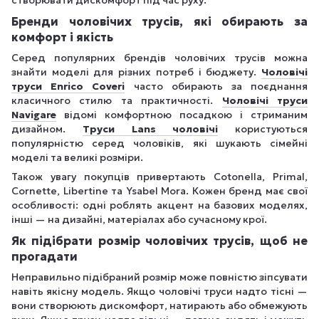
Бренди чоловічих трусів, які обирають за
комфорт і якість
Серед популярних брендів чоловічих трусів можна
знайти моделі для різних потреб і бюджету.
Чоловічі
труси Enrico Coveri
часто обирають за поєднання
класичного стилю та практичності.
Чоловічі труси
Navigare
відомі комфортною посадкою і стриманим
дизайном.
Труси Lans чоловічі
користуються
популярністю серед чоловіків, які шукають сімейні
моделі та великі розміри.
Також увагу покупців привертають Cotonella, Primal,
Cornette, Libertine та Ysabel Mora. Кожен бренд має свої
особливості: одні роблять акцент на базових моделях,
інші — на дизайні, матеріалах або сучасному крої.
Як підібрати розмір чоловічих трусів, щоб не
прогадати
Неправильно підібраний розмір може повністю зіпсувати
навіть якісну модель. Якщо чоловічі труси надто тісні —
вони створюють дискомфорт, натирають або обмежують