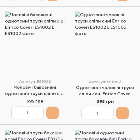
Артикул: ES1002
Артикул: ES1002
Чоловічі бавовняні
Однотонні чоловічі труси
однотонні труси сліпи сірі
сліпи сині Enrico Coveri
Enrico Coveri ES1002 L
ES1002 L
395 грн
395 грн