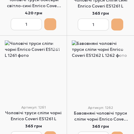
Чоловічі труси сліпи сині
світло-сині Enrico Coveri
Enrico Coveri ES1261 L
EВ1266 L
420 грн
365 грн
Артикул: 1261
Артикул: 1262
Чоловічі труси сліпи чорні
Бавовняні чоловічі труси
Enrico Coveri ES1261 L
сліпи чорні Enrico Coveri
ES1262 L
365 грн
365 грн