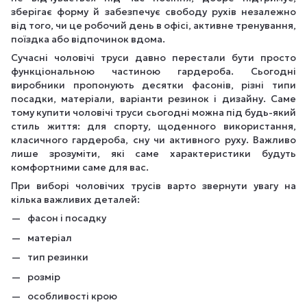
зберігає форму й забезпечує свободу рухів незалежно
від того, чи це робочий день в офісі, активне тренування,
поїздка або відпочинок вдома.
Сучасні чоловічі труси давно перестали бути просто
функціональною частиною гардероба. Сьогодні
виробники пропонують десятки фасонів, різні типи
посадки, матеріали, варіанти резинок і дизайну. Саме
тому купити чоловічі труси сьогодні можна під будь-який
стиль життя: для спорту, щоденного використання,
класичного гардероба, сну чи активного руху. Важливо
лише зрозуміти, які саме характеристики будуть
комфортними саме для вас.
При виборі чоловічих трусів варто звернути увагу на
кілька важливих деталей:
фасон і посадку
матеріал
тип резинки
розмір
особливості крою