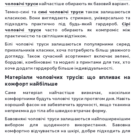
чоловічі труси
найчастіше обирають як базовий варіант.
Темно-сині та
сині чоловічі труси
також залишаються
класикою. Вони виглядають стримано, універсально та
підходять практично під будь-який гардероб.
Сірі
чоловічі труси
часто обирають як компроміс між
практичністю та світлішим відтінком.
Білі чоловічі труси залишаються популярними серед
прихильників класики, хоча потребують більш уважного
догляду. Також сучасний асортимент включає зелені,
бордові, комбіновані та моделі з принтами для тих, хто
хоче додати гардеробу більше індивідуальності.
Матеріали чоловічих трусів: що впливає на
комфорт найбільше
Саме матеріал найчастіше визначає, наскільки
комфортними будуть чоловічі труси протягом дня. Навіть
хороший фасон не забезпечить зручності, якщо тканина
неприємна до тіла або швидко втрачає форму.
Бавовняні чоловічі труси залишаються найпоширенішим
вибором для щоденного використання. Бавовна
комфортно відчувається на шкірі, добре підходить для