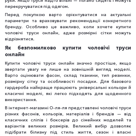
рухи. Якщо труси надто вільні — погано сидять і можуть
перекручуватися під одягом.
Перед покупкою варто орієнтуватися на актуальні
параметри та враховувати рекомендації конкретного
бренду. Особливо це важливо, коли хочете купити
чоловічі труси онлайн, адже розмірні сітки можуть
відрізнятися.
Як безпомилково купити чоловічі труси
онлайн
Купити чоловічі труси онлайн значно простіше, якщо
звертати увагу не лише на зовнішній вигляд моделі.
Варто оцінювати фасон, склад тканини, тип резинки,
розмірну сітку та особливості посадки. Для базового
гардероба найкраще працюють універсальні кольори й
класичні моделі, які легко підходять для щоденного
використання.
В інтернет-магазині О-ля-ля представлені чоловічі труси
різних фасонів, кольорів, матеріалів і брендів — від
класичних сліпів і боксерів до сімейних моделей та
варіантів великих розмірів. Великий вибір дозволяє
підібрати білизну під стиль життя, сезон і власні