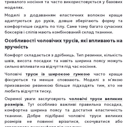
тривалого носіння та часто використовується у базових
моделях.
Моделі з додаванням еластичних волокон краще
адаптуються до рухів, довше зберігають форму та
комфортніше сидять по тілу. Саме тому багато сучасних
боксерів і сліпів мають комбінований склад тканини.
Особливості чоловічих трусів, які впливають на
зручність
Комфорт складається з дрібниць. Тип резинки, кількість
швів, висота посадки та навіть ширина поясу можуть
сильно впливати на відчуття під час носіння.
Чоловічі
труси із широкою гумкою
часто краще
фіксуються та менше сповзають. Моделі з м’якою
прихованою резинкою більше підходять тим, хто не
любить відчуття тиску.
Окремої уваги заслуговують
чоловічі труси великих
розмірів
. Тут особливо важливі правильна посадка,
комфортна ширина поясу та достатня еластичність
тканини. Добре підібрані чоловічі труси великих
розмірів не повинні врізатися, скочуватися або
створювати дискомфорт під час руху.