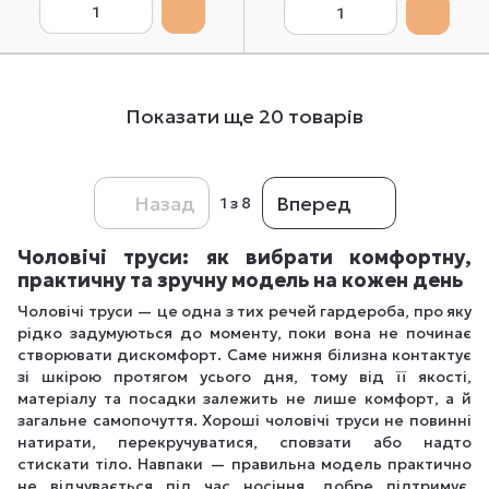
Показати ще 20 товарів
Назад
Вперед
1
з 8
Чоловічі труси: як вибрати комфортну,
практичну та зручну модель на кожен день
Чоловічі труси — це одна з тих речей гардероба, про яку
рідко задумуються до моменту, поки вона не починає
створювати дискомфорт. Саме нижня білизна контактує
зі шкірою протягом усього дня, тому від її якості,
матеріалу та посадки залежить не лише комфорт, а й
загальне самопочуття. Хороші чоловічі труси не повинні
натирати, перекручуватися, сповзати або надто
стискати тіло. Навпаки — правильна модель практично
не відчувається під час носіння, добре підтримує,