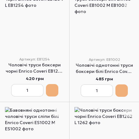
Артикул: EB1254
Артикул: EB1002
Чоловічі труси боксери
Чоловічі однотонні труси
чорні Enrico Coveri EB1254
боксери білі Enrico Coveri
L
EB1002 M
420 грн
485 грн