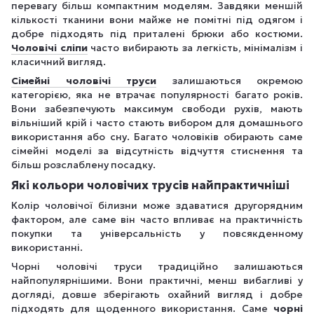
перевагу більш компактним моделям. Завдяки меншій
кількості тканини вони майже не помітні під одягом і
добре підходять під приталені брюки або костюми.
Чоловічі сліпи
часто вибирають за легкість, мінімалізм і
класичний вигляд.
Сімейні чоловічі труси
залишаються окремою
категорією, яка не втрачає популярності багато років.
Вони забезпечують максимум свободи рухів, мають
вільніший крій і часто стають вибором для домашнього
використання або сну. Багато чоловіків обирають саме
сімейні моделі за відсутність відчуття стиснення та
більш розслаблену посадку.
Які кольори чоловічих трусів найпрактичніші
Колір чоловічої білизни може здаватися другорядним
фактором, але саме він часто впливає на практичність
покупки та універсальність у повсякденному
використанні.
Чорні чоловічі труси традиційно залишаються
найпопулярнішими. Вони практичні, менш вибагливі у
догляді, довше зберігають охайний вигляд і добре
підходять для щоденного використання. Саме
чорні