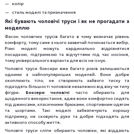
колір
стиль моделі та призначення
Які бувають чоловічі труси і як не прогадати з
моделлю
Фасон чоловічих трусів багато в чому визначає рівень
комфорту, тому саме з нього зазвичай починається вибір.
Різні моделі можуть кардинально відрізнятися
посадкою, підтримкою та відчуттями під час носіння,
тому універсального варіанта для всіх не існує.
Чоловічі труси боксери вже багато років залишаються
одними з найпопулярніших моделей. Вони добре
охоплюють тіло, не створюють зайвого тиску та
підходять більшості чоловіків незалежно від віку чи типу
фігури.
Боксери чоловічі
часто обирають для
щоденного використання, адже вони комфортно сидять
під джинсами, класичними брюками, спортивним одягом
та шортами. Такі моделі забезпечують хорошу
підтримку, не сковують рухи та добре підходять для
активного способу життя.
Чоловічі труси сліпи обирають чоловіки, які віддають