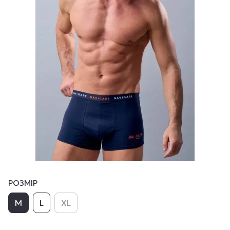
РОЗМІР
M
L
XL