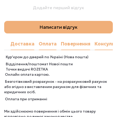
Додайте перший відгук
Написати відгук
Доставка
Оплата
Повернення
Консульт
Кур'єром до дверей по Україні (Нова пошта)
Відділення/поштомат Нової пошти
Точки видачі ROZETKA
Онлайн оплата картою.
Безготівковий розрахунок - на розрахунковий рахунок
або згідно з виставленим рахунком для фізичних та
юридичних осіб.
Оплата при отриманні
Ми здійснюємо повернення і обмін цього товару
відповідно до вимог законодавства.