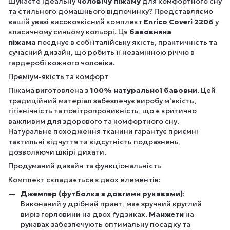
Шукаєте ідеальну
чоловічу піжаму
для комфортного сну
та стильного домашнього відпочинку? Представляємо
вашій увазі високоякісний комплект
Enrico Coveri 2206
у
класичному синьому кольорі. Ця
бавовняна
піжама
поєднує в собі італійську якість, практичність та
сучасний дизайн, що робить її незамінною річчю в
гардеробі кожного чоловіка.
Преміум-якість та комфорт
Піжама виготовлена з
100% натуральної бавовни
. Цей
традиційний матеріал забезпечує виробу м'якість,
гігієнічність та повітропроникність, що є критично
важливим для здорового та комфортного сну.
Натуральне походження тканини гарантує приємні
тактильні відчуття та відсутність подразнень,
дозволяючи шкірі дихати.
Продуманий дизайн та функціональність
Комплект складається з двох елементів:
Джемпер (футболка з довгими рукавами)
:
Виконаний у дрібний принт, має зручний круглий
виріз горловини на двох ґудзиках.
Манжети
на
рукавах забезпечують оптимальну посадку та