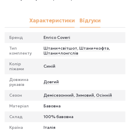
Характеристики
Відгуки
Бренд
Enrico Coveri
Тип
Штани+світшот
,
Штани+кофта
,
комплекту
Штани+лонгслів
Колір
Синій
піжами
Довжина
Довгий
рукавів
Сезон
Демісезонний
,
Зимовий
,
Осінній
Матеріал
Бавовна
Склад
100% бавовна
Країна
Італія