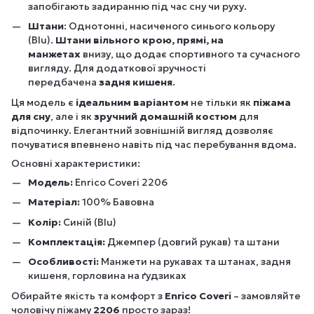
запобігають задиранню під час сну чи руху.
Штани
: Однотонні, насиченого синього кольору
(Blu).
Штани вільного крою, прямі, на
манжетах
внизу, що додає спортивного та сучасного
вигляду. Для додаткової зручності
передбачена
задня кишеня
.
Ця модель є
ідеальним варіантом
не тільки як
піжама
для сну
, але і як
зручний домашній костюм
для
відпочинку. Елегантний зовнішній вигляд дозволяє
почуватися впевнено навіть під час перебування вдома.
Основні характеристики:
Модель:
Enrico Coveri 2206
Матеріал:
100% Бавовна
Колір:
Синій (Blu)
Комплектація:
Джемпер (довгий рукав) та штани
Особливості:
Манжети на рукавах та штанах, задня
кишеня, горловина на ґудзиках
Обирайте якість та комфорт з
Enrico Coveri
– замовляйте
чоловічу піжаму
2206
просто зараз!