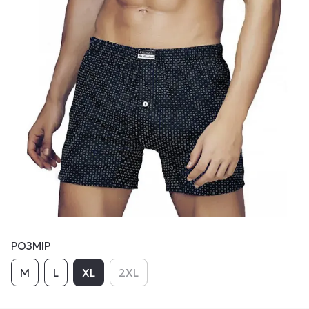
РОЗМІР
M
L
XL
2XL