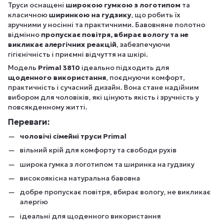
Труси оснащені
широкою гумкою з логотипом
та
класичною
ширинкою на гудзику
, що робить їх
зручними у носінні та практичними. Бавовняне полотно
відмінно
пропускає повітря, вбирає вологу та не
викликає алергічних реакцій
, забезпечуючи
гігієнічність і приємні відчуття на шкірі.
Модель
Primal 3810
ідеально підходить для
щоденного використання
, поєднуючи комфорт,
практичність і сучасний дизайн. Вона стане надійним
вибором для чоловіків, які цінують якість і зручність у
повсякденному житті.
Переваги:
чоловічі сімейні труси Primal
вільний крій для комфорту та свободи рухів
широка гумка з логотипом та ширинка на гудзику
високоякісна натуральна бавовна
добре пропускає повітря, вбирає вологу, не викликає
алергію
ідеальні для щоденного використання