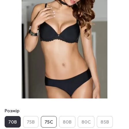
Розмір
70B
75B
75C
80B
80C
85B