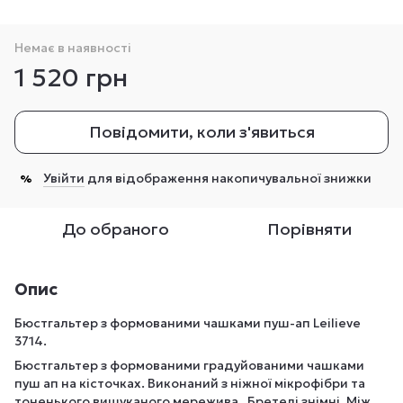
Немає в наявності
1 520 грн
Повідомити, коли з'явиться
Увійти
для відображення накопичувальної знижки
%
До обраного
Порівняти
Опис
Бюстгальтер з формованими чашками пуш-ап Leilieve
3714.
Бюстгальтер з формованими градуйованими чашками
пуш ап на кісточках. Виконаний з ніжної мікрофібри та
тоненького вишуканого мережива. Бретелі знімні. Між