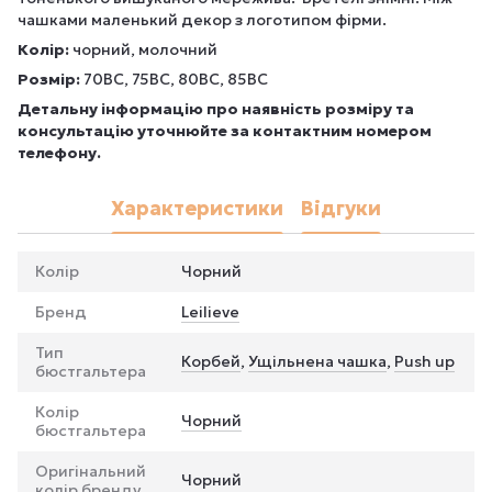
чашками маленький декор з логотипом фірми.
Колір:
чорний, молочний
Розмір:
70ВС, 75ВС, 80ВС, 85ВC
Детальну інформацію про наявність розміру та
консультацію уточнюйте за контактним номером
телефону.
Характеристики
Відгуки
Колір
Чорний
Бренд
Leilieve
Тип
Корбей
,
Ущільнена чашка
,
Push up
бюстгальтера
Колір
Чорний
бюстгальтера
Оригінальний
Чорний
колір бренду