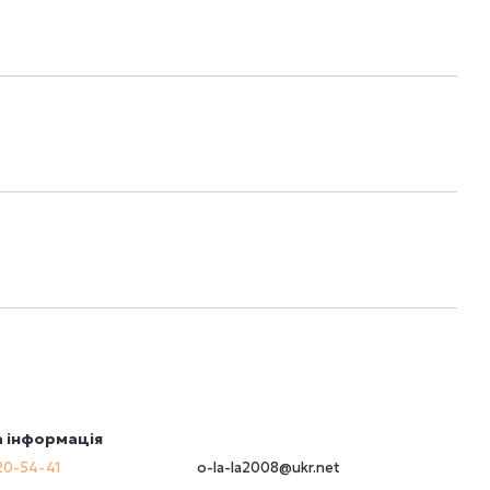
 інформація
20-54-41
o-la-la2008@ukr.net