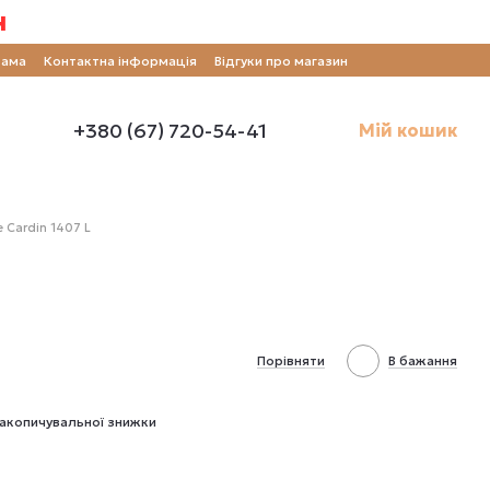
н
рама
Контактна інформація
Відгуки про магазин
+380 (67) 720-54-41
Мій кошик
 Cardin 1407 L
Порівняти
В бажання
акопичувальної знижки