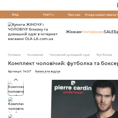
Перейти до основного контенту
Вхід
Укр
Рус
Про нас
Угода користувача 
Жінкам
Чоловікам
SALE
Б
Головна
Чоловікам
Чоловічий домашній одяг
Футболки
Комплект чоловічий: футболка та боксер
Артикул: 1407
Написати відгук