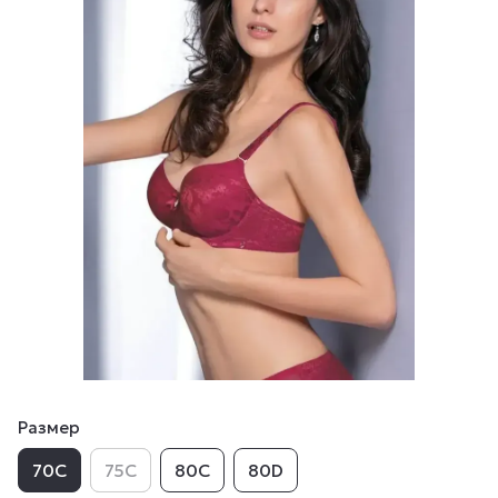
Размер
70C
75C
80C
80D