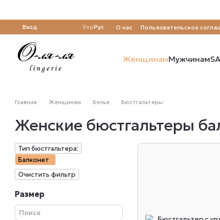
Перейти к основному контенту
Вход
Укр
Рус
О нас
Пользовательское согла
Отзывы о магазине
Женщинам
Мужчинам
SA
Главная
Женщинам
Белье
Бюстгальтеры
Женские бюстгальтеры ба
Тип бюстгальтера:
Балконет
Очистить фильтр
Размер