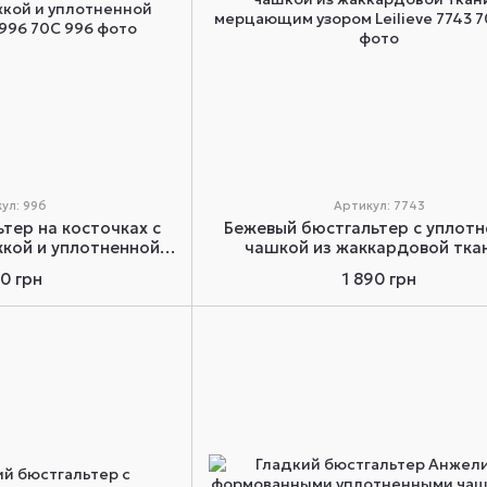
ул: 996
Артикул: 7743
тер на косточках с
Бежевый бюстгальтер с уплот
кой и уплотненной
чашкой из жаккардовой ткан
lieve 996 70C
мерцающим узором Leilieve 77
70 грн
1 890 грн