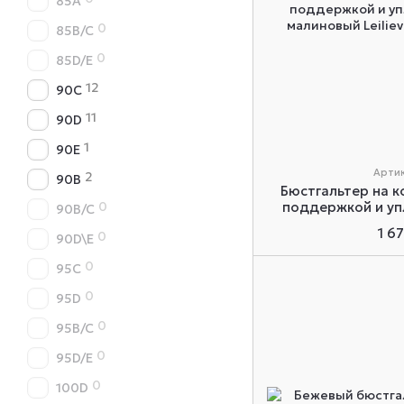
85A
0
85B/C
0
85D/E
12
90C
11
90D
1
90E
Артик
2
90B
Бюстгальтер на к
0
поддержкой и уп
90B/C
малиновый Le
1 6
0
90D\E
0
95C
0
95D
0
95B/C
0
95D/E
0
100D