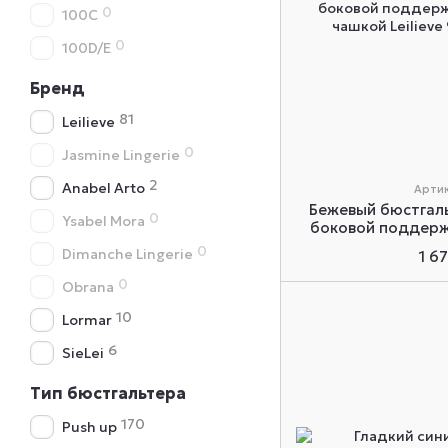
0
100C
0
100D/E
Бренд
81
Leilieve
0
Jasmine Lingerie
2
Anabel Arto
Артик
Бежевый бюстгаль
0
Ysabel Mora
боковой поддерж
чашкой Lei
0
Dimanche Lingerie
1 6
0
Obrana
10
Lormar
6
SieLei
Тип бюстгальтера
170
Push up