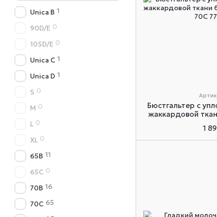
1
Unica B
0
90D/E
0
105D/E
1
Unica C
1
Unica D
0
S
Артик
Бюстгальтер с уп
0
M
жаккардовой ткан
0
774
L
1 8
0
XL
11
65B
0
65C
16
70B
65
70C