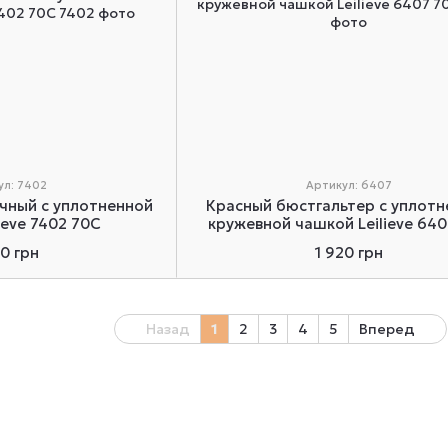
ул: 7402
Артикул: 6407
чный с уплотненной
​​​Красный бюстгальтер с уплот
ieve 7402 70C
кружевной чашкой Leilieve 64
90 грн
1 920 грн
Назад
1
2
3
4
5
Вперед