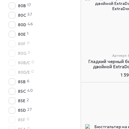
17
80B
57
80C
46
80D
1
80E
0
80F
0
80G
Артикул: 
Гладкий черный б
0
80B/C
двойной ExtraDo
0
80D/E
1 3
6
85B
40
85C
2
85E
27
85D
0
85F
0