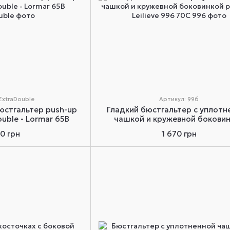
ExtraDouble
Артикул: 996
юстгальтер push-up
Гладкий бюстгальтер с уплотн
uble - Lormar 65B
чашкой и кружевной бокови
розовый Leilieve 996 70C
90 грн
1 670 грн