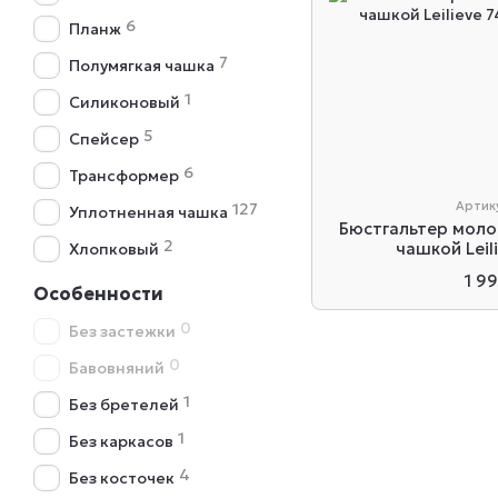
6
Планж
7
Полумягкая чашка
1
Силиконовый
5
Спейсер
6
Трансформер
Артик
127
Уплотненная чашка
Бюстгальтер моло
2
чашкой Leil
Хлопковый
1 9
Особенности
0
Без застежки
0
Бавовняний
1
Без бретелей
1
Без каркасов
4
Без косточек