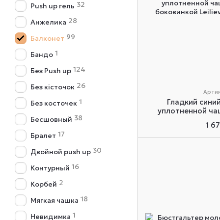
32
Push up гель
28
Анжелика
99
Балконет
1
Бандо
124
Без Push up
26
Без кісточок
Артик
1
Гладкий сини
Без косточек
уплотненной ча
38
Бесшовный
боковинкой L
1 6
17
Бралет
30
Двойной push up
16
Контурный
2
Корбей
18
Мягкая чашка
1
Невидимка