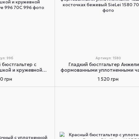
ул: 996
Артикул: 1580
й бюстгальтер с
Гладкий бюстгальтер Анжели
шкой и кружевной
формованными уплотненными ч
eilieve 996 70C
на косточках бежевый SieLei 15
70 грн
1 520 грн