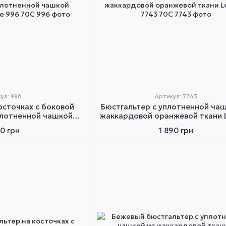
ул: 996
Артикул: 7743
осточках с боковой
Бюстгальтер с уплотненной чаш
лотненной чашкой
жаккардовой оранжевой ткани L
ilieve 996 70C
7743 70C
70 грн
1 890 грн