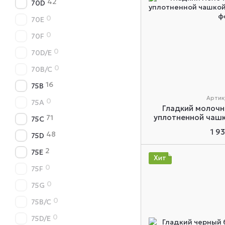
42
70D
0
70E
0
70F
0
70D/E
0
70B/C
16
75B
Артик
0
75A
Гладкий молочн
уплотненной чашко
71
75C
1 9
48
75D
2
75E
Хит
0
75F
0
75G
0
75B/C
0
75D/E