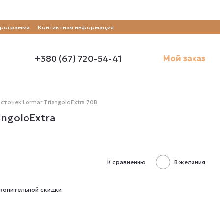
программа
Контактная информация
+380 (67) 720-54-41
Мой заказ
точек Lormar TriangoloExtra 70В
ngoloExtra
К сравнению
В желания
копительной скидки