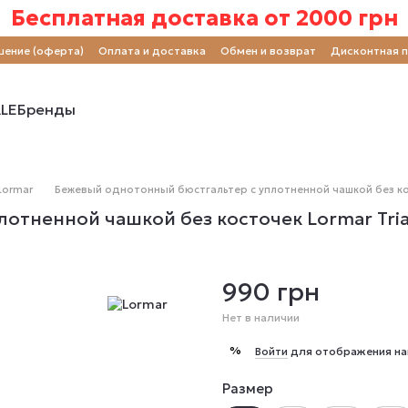
Бесплатная доставка от 2000 грн
шение (оферта)
Оплата и доставка
Обмен и возврат
Дисконтная 
LE
Бренды
Lormar
Бежевый однотонный бюстгальтер с уплотненной чашкой без кос
отненной чашкой без косточек Lormar Tria
990 грн
Нет в наличии
%
Войти
для отображения на
Размер