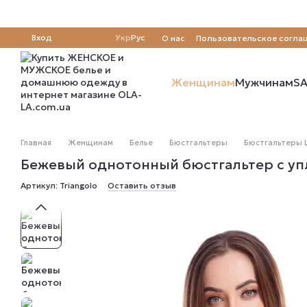
Перейти к основному контенту
Вход
Укр
Рус
О нас
Пользовательское согла
Отзывы о магазине
Женщинам
Мужчинам
SA
Главная
Женщинам
Белье
Бюстгальтеры
Бюстгальтеры 
Бежевый однотонный бюстгальтер с упл
Артикул: Triangolo
Оставить отзыв