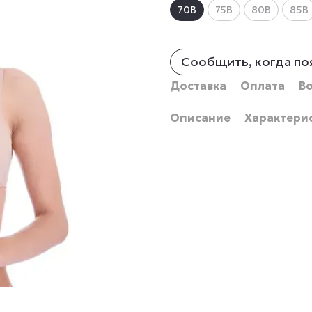
70B
75B
80B
85B
Сообщить, когда по
Доставка
Оплата
В
Описание
Характери