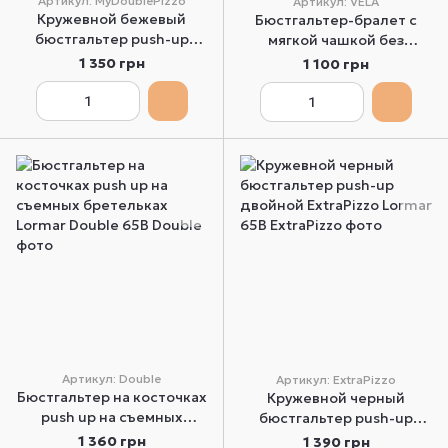
Артикул: MyDoublePizzo
Артикул: VELA
Кружевной бежевый
Бюстгальтер-бралет с
бюстгальтер push-up
мягкой чашкой без
двойной бежевый Lormar
косточек черный Lormar
1 350 грн
1 100 грн
MyDoublePizzo 70В
VELA 70B
Артикул: Double
Артикул: ExtraPizzo
Бюстгальтер на косточках
Кружевной черный
push up на съемных
бюстгальтер push-up
бретельках Lormar Double
двойной ExtraPizzo Lormar
1 360 грн
1 390 грн