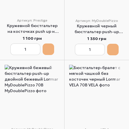
Артикул: Prestige
Артикул: MyDoublePizzo
Кружевной бюстгальтер
Кружевной черный
на косточках push up на
бюстгальтер push-up
съемных бретельках
двойной Lormar
1 100 грн
1 350 грн
черный Lormar Prestige-R
MyDoublePizzo 65B
80B