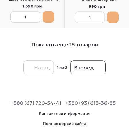
Lormar 65B
уплотненной чашкой без
1 390 грн
990 грн
косточек Lormar
TriangoloExtra 70B
Показать еще 15 товаров
Назад
Вперед
1
из 2
+380 (67) 720-54-41
+380 (93) 613-36-85
Контактная информация
Полная версия сайта