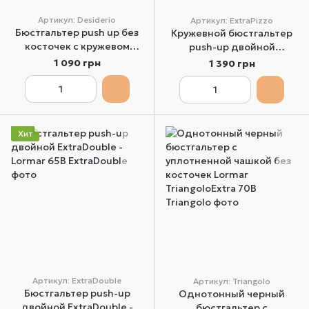
Артикул: Desiderio
Артикул: ExtraPizzo
Бюстгальтер push up без
Кружевной бюстгальтер
косточек с кружевом
push-up двойной
белый Lormar
ExtraPizzo - Lormar 65B
1 090 грн
1 390 грн
DesiderioPizzo 70B
Хит
Артикул: ExtraDouble
Артикул: Triangolo
Бюстгальтер push-up
Однотонный черный
двойной ExtraDouble -
бюстгальтер с