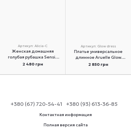
Артикул: Alicia-С
Артикул: Glow dress
Женская домашняя
Платье универсальное
голубая рубашка Sensis
длинное Aruelle Glow
Alicia-С S
dress S
2 480 грн
2 850 грн
+380 (67) 720-54-41
+380 (93) 613-36-85
Контактная информация
Полная версия сайта