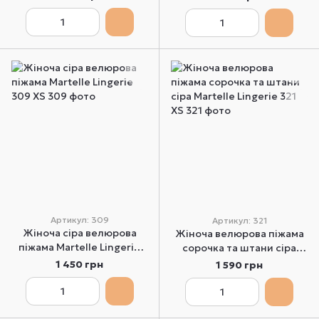
pajama long XS
Артикул: 309
Артикул: 321
Жіноча сіра велюрова
Жіноча велюрова піжама
піжама Martelle Lingerie
сорочка та штани сіра
309 XS
Martelle Lingerie 321 XS
1 450 грн
1 590 грн