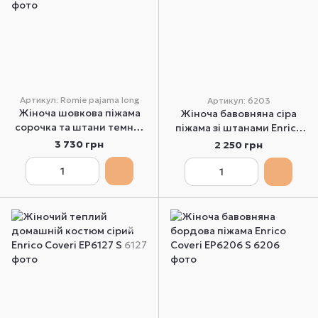
Артикул: Romie pajama long
Артикул: 6203
Жіноча шовкова піжама
Жіноча бавовняна сіра
сорочка та штани темно-
піжама зі штанами Enrico
сірі Aruelle Romie pajama
Coveri EP6203 S
3 730 грн
2 250 грн
long S