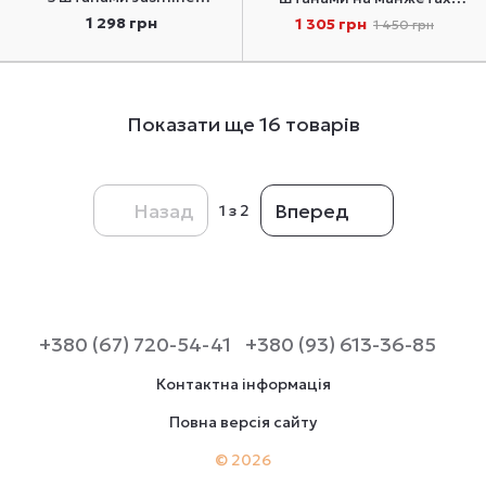
Lingerie Milena 4804/41 M
Roksana 1301 M
1 298 грн
1 305 грн
1 450 грн
Показати ще 16 товарів
Назад
Вперед
1
з 2
+380 (67) 720-54-41
+380 (93) 613-36-85
Контактна інформація
Повна версія сайту
© 2026