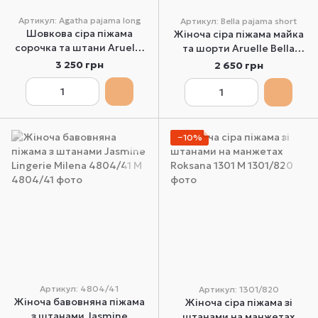
Артикул: Agatha pajama long
Артикул: Bella pajama short
Шовкова сіра піжама
Жіноча сіра піжама майка
сорочка та штани Aruelle
та шорти Aruelle Bella
Agatha pajama long L
pajama short L
3 250 грн
2 650 грн
−10%
Артикул: 4804/41
Артикул: 1301/820
Жіноча бавовняна піжама
Жіноча сіра піжама зі
з штанами Jasmine
штанами на манжетах