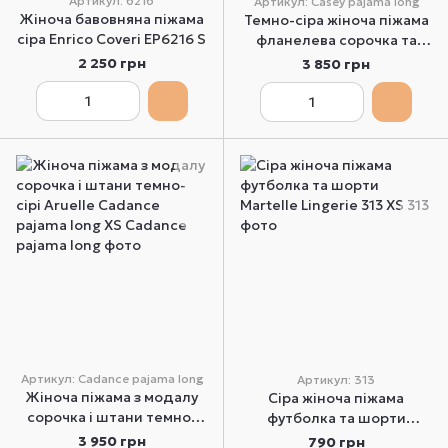
Артикул: 6216
Артикул: Casey pajama long
Жіноча бавовняна піжама
Темно-сіра жіноча піжама
сіра Enrico Coveri EP6216 S
фланелева сорочка та
штани Aruelle Casey
2 250 грн
3 850 грн
pajama long XS
Артикул: Cadance pajama long
Артикул: 313
Жіноча піжама з модалу
Сіра жіноча піжама
сорочка і штани темно-
футболка та шорти
сірі Aruelle Cadance
Martelle Lingerie 313 XS
3 950 грн
790 грн