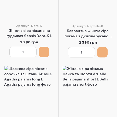
Артикул: Dora-К
Артикул: Nephele-K
Жіноча сіра піжама на
Бавовняна жіноча сіра
ґудзиках Sensis Dora-К L
піжама з довгим рукавом
Sensis Nephele-К XL
2 990 грн
2 390 грн