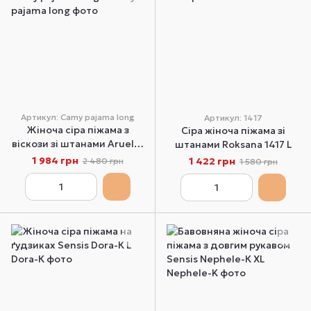
Артикул: Camy pajama long
Артикул: 1417
Жіноча сіра піжама з
Сіра жіноча піжама зі
віскози зі штанами Aruelle
штанами Roksana 1417 L
Camy pajama long L
1 984 грн
1 422 грн
2 480 грн
1 580 грн