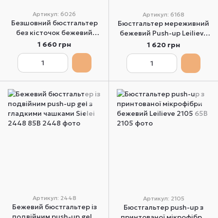
Артикул: 6026
Артикул: 6168
Безшовний бюстгальтер
Бюстгальтер мереживний
без кісточок бежевий
бежевий Push-up Leilieve
Leilieve 6026 75B
6168 80B
1 660 грн
1 620 грн
Артикул: 2448
Артикул: 2105
Бежевий бюстгальтер із
Бюстгальтер push-up з
подвійним push-up gel з
принтованої мікрофібри