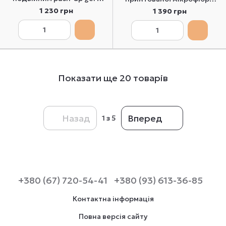
гладкими чашками Sielei
бежевий Leilieve 2105 65B
1 230 грн
1 390 грн
2448 85B
Показати ще 20 товарів
Назад
Вперед
1
з 5
+380 (67) 720-54-41
+380 (93) 613-36-85
Контактна інформація
Повна версія сайту