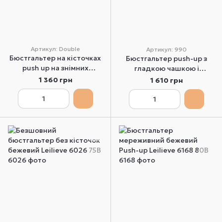
Артикул: Double
Артикул: 990
Бюстгальтер на кісточках
Бюстгальтер push-up з
push up на знімних
гладкою чашкою і
бретельках Lormar Double
мереживною спинкою
1 360 грн
1 610 грн
65B
бежевий Leilieve 990 70B