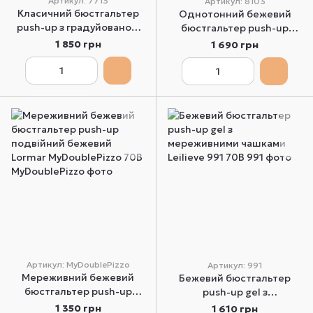
Артикул: 7713
Артикул: 8103
Класичний бюстгальтер
Однотонний бежевий
push-up з градуйованою
бюстгальтер push-up
чашкою бежевий Leilieve
Leilieve 8103 75B
1 850 грн
1 690 грн
7713 70B
Артикул: MyDoublePizzo
Артикул: 991
Мереживний бежевий
Бежевий бюстгальтер
бюстгальтер push-up
push-up gel з
подвійний бежевий
мереживними чашками
1 350 грн
1 610 грн