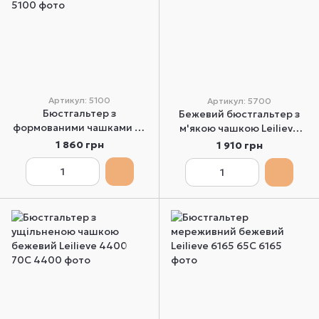
Артикул: 5100
Артикул: 5700
Бюстгальтер з
Бежевий бюстгальтер з
формованими чашками на
м'якою чашкою Leilieve
кісточках без пуш-ап
5700 75C
1 860 грн
1 910 грн
бежевий Leilieve 5100 70C