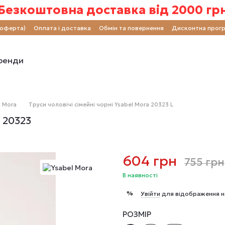
Безкоштовна доставка від 2000 гр
(оферта)
Оплата і доставка
Обмін та повернення
Дисконтна прог
ренди
l Mora
Труси чоловічі сімейні чорні Ysabel Mora 20323 L
 20323
604 грн
755 грн
В наявності
%
Увійти
для відображення н
РОЗМІР