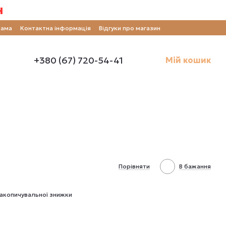
н
рама
Контактна інформація
Відгуки про магазин
+380 (67) 720-54-41
Мій кошик
Порівняти
В бажання
акопичувальної знижки