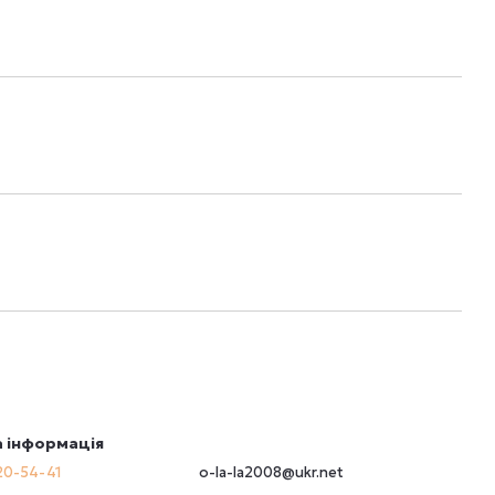
 інформація
20-54-41
o-la-la2008@ukr.net