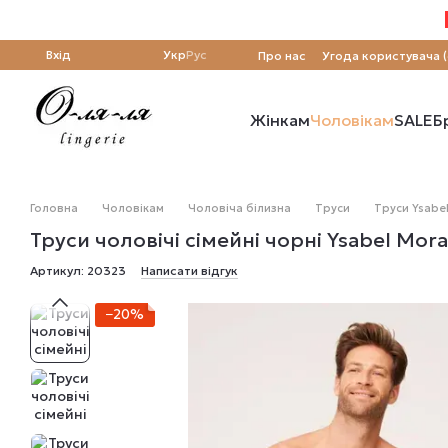
Перейти до основного контенту
Вхід
Укр
Рус
Про нас
Угода користувача 
Жінкам
Чоловікам
SALE
Б
Головна
Чоловікам
Чоловіча білизна
Труси
Труси Ysabe
Труси чоловічі сімейні чорні Ysabel Mora
Артикул: 20323
Написати відгук
−20%