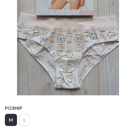
РОЗМІР
M
L