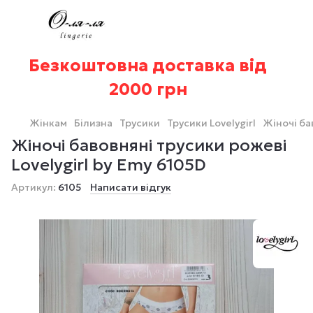
Безкоштовна доставка від
2000 грн
Жінкам
Білизна
Трусики
Трусики Lovelygirl
Жіночі ба
Жіночі бавовняні трусики рожеві
Lovelygirl by Emy 6105D
Артикул:
6105
Написати відгук