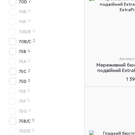
2
70D
0
70E
0
70F
0
70D/E
2
70B/C
4
75B
Артикул:
0
75A
Мереживний бюс
подвійний Extra
2
75C
1 3
3
75D
0
75E
0
75F
0
75G
3
75B/C
0
75D/E