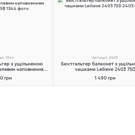
ул: 1344
Артикул: 2403
ьтер з ущільненою
Бюстгальтер балконет з ущіль
гелевим наповненням
чашками Leilieve 2403 75
1344 75В
50 грн
1 490 грн