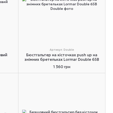
Артикул: Double
евий
Бюстгальтер на кісточках push up на
знімних бретельках Lormar Double 65B
1 360 грн