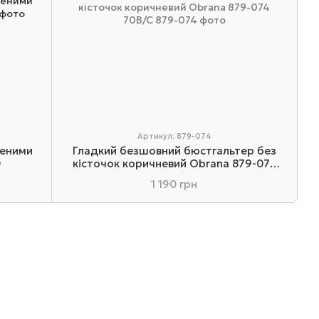
Артикул: 879-074
неними
Гладкий безшовний бюстгальтер без
D
кісточок коричневий Obrana 879-074
70B/C
1 190 грн