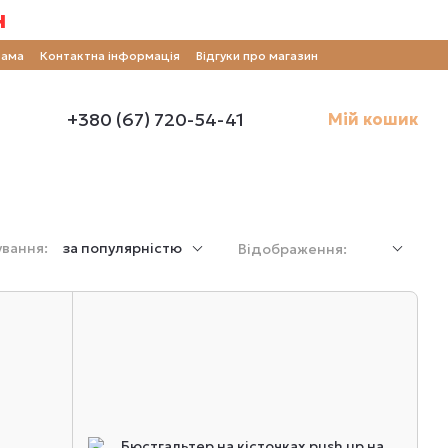
н
рама
Контактна інформація
Відгуки про магазин
+380 (67) 720-54-41
Мій кошик
вання:
за популярністю
Відображення: