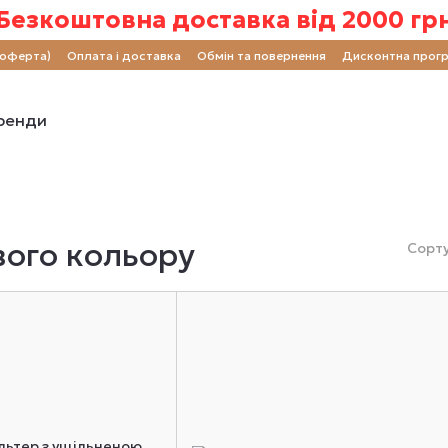
Безкоштовна доставка від 2000 гр
(оферта)
Оплата і доставка
Обмін та повернення
Дисконтна прог
ренди
вого кольору
Сорту