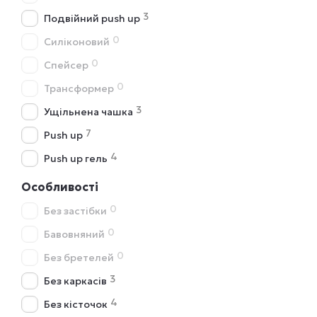
3
Подвійний push up
0
Силіконовий
0
Спейсер
0
Трансформер
3
Ущільнена чашка
7
Push up
4
Push up гель
Особливості
0
Без застібки
0
Бавовняний
0
Без бретелей
3
Без каркасів
4
Без кісточок