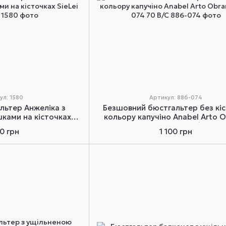
ул: 1580
Артикул: 886-074
льтер Анжеліка з
Безшовний бюстгальтер без кі
ками на кісточках
кольору капучіно Anabel Arto 
 1580 70C
886-074 70 B/C
20 грн
1 100 грн