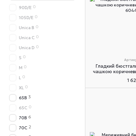
0
90D/E
0
105D/E
0
Unica B
0
Unica C
0
Unica D
0
S
Артик
Гладкий бюстгал
0
M
чашкою коричневи
0
L
1 6
0
XL
3
65B
0
65C
6
70B
2
70C