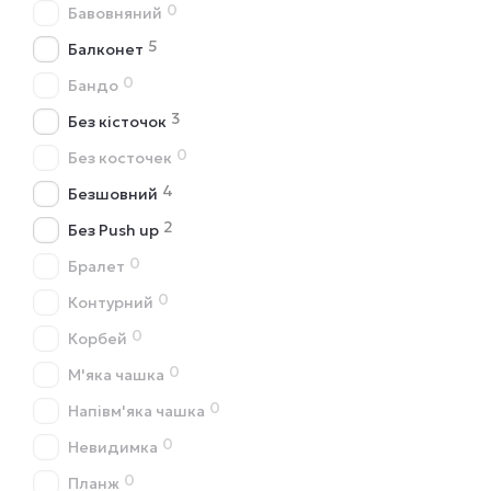
0
Бавовняний
5
Балконет
0
Бандо
3
Без кісточок
0
Без косточек
4
Безшовний
2
Без Push up
0
Бралет
0
Контурний
0
Корбей
0
М'яка чашка
0
Напівм'яка чашка
0
Невидимка
0
Планж