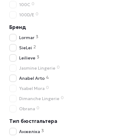
0
100C
0
100D/E
Бренд
3
Lormar
2
SieLei
3
Leilieve
0
Jasmine Lingerie
4
Anabel Arto
0
Ysabel Mora
0
Dimanche Lingerie
0
Obrana
Тип бюстгальтера
3
Анжеліка