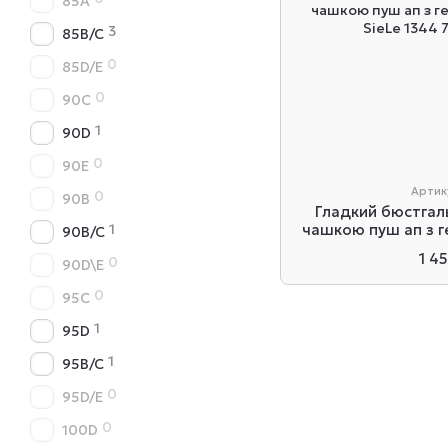
85A
3
85B/C
0
85D/E
0
90C
1
90D
0
90E
Артик
0
90B
Гладкий бюстгал
1
чашкою пуш ап з 
90B/C
SieLe 
1 4
0
90D\E
0
95C
1
95D
1
95B/C
0
95D/E
0
100D