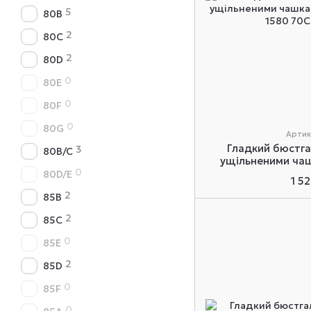
5
80B
2
80C
2
80D
0
80E
0
80F
0
80G
Артик
Гладкий бюстга
3
80B/C
ущільненими чаш
0
SieLei
80D/E
1 5
2
85B
2
85C
0
85E
2
85D
0
85F
0