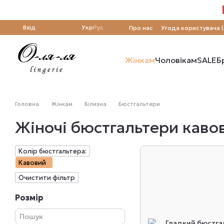
Перейти до основного контенту
Вхід
Укр
Рус
Про нас
Угода користувача 
Жінкам
Чоловікам
SALE
Б
Головна
Жінкам
Білизна
Бюстгальтери
Жіночі бюстгальтери каво
Колір бюстгальтера:
Кавовий
Очистити фільтр
Розмір