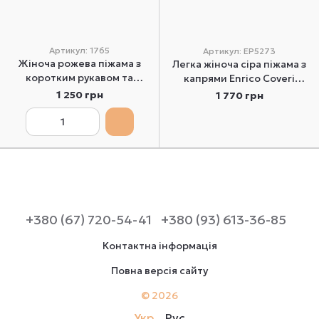
Артикул: 1765
Артикул: EP5273
Жіноча рожева піжама з
Легка жіноча сіра піжама з
коротким рукавом та
капрями Enrico Coveri
капрями Roksana 1765 S
EP5273 M
1 250 грн
1 770 грн
+380 (67) 720-54-41
+380 (93) 613-36-85
Контактна інформація
Повна версія сайту
© 2026
Укр
Рус