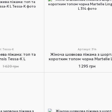
: Tessa-К
Артикул: 314
ева піжама: топ та
Жіноча шовкова піжама з шорт
sis Tessa-К L
коротким топом чорна Martelle L
314 L
н
1 295 грн
1 620 грн