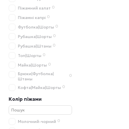
0
Піжамний халат
0
Піжамні капрі
0
Футболка|Шорты
0
Рубашка|Шорты
0
Рубашка|Штаны
0
Топ|Шорты
0
Майка|Шорты
Брюки|Футболка|
0
Штаны
0
Кофта|Майка|Шорты
Колір піжами
0
Молочний-чорний