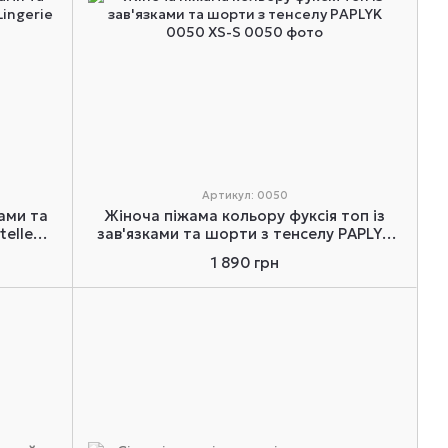
Артикул: 0050
ами та
Жіноча піжама кольору фуксія топ із
elle
зав'язками та шорти з тенселу PAPLYK
0050 XS-S
1 890 грн