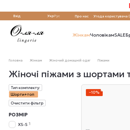
Перейти до основного контенту
Вхід
Укр
Рус
Про нас
Угода користувача 
Жінкам
Чоловікам
SALE
Б
Головна
Жінкам
Жіночий домашній одяг
Піжами
Жіночі піжами з шортами 
Тип комплекту:
−10%
Шорти+топ
Очистити фільтр
РОЗМІР
1
XS-S