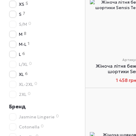
5
XS
7
S
0
S/M
8
M
1
M-L
6
L
Артикул
0
L/XL
Жіноча літня беж
шортики Sen
6
XL
1 458 гр
0
XL-2XL
0
2XL
Бренд
0
Jasmine Lingerie
0
Cotonella