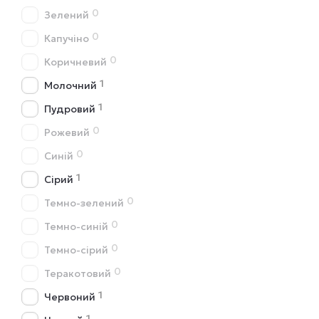
0
Зелений
0
Капучіно
0
Коричневий
1
Молочний
1
Пудровий
0
Рожевий
0
Синій
1
Сірий
0
Темно-зелений
0
Темно-синій
0
Темно-сірий
0
Теракотовий
1
Червоний
1