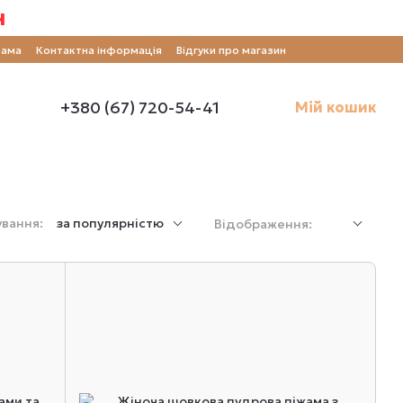
н
рама
Контактна інформація
Відгуки про магазин
+380 (67) 720-54-41
Мій кошик
вання:
за популярністю
Відображення: