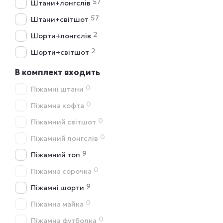
57
Штани+лонгслів
57
Штани+світшот
2
Шорти+лонгслів
2
Шорти+світшот
В комплект входить
0
Піжамні штани
0
Піжамна кофта
0
Піжамний світшот
0
Піжамний лонгслів
9
Піжамний топ
0
Піжамна сорочка
9
Піжамні шорти
0
Піжамна майка
0
Піжамна футболка