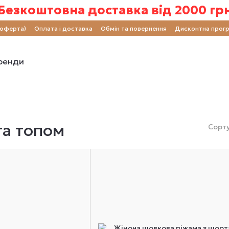
Безкоштовна доставка від 2000 гр
(оферта)
Оплата і доставка
Обмін та повернення
Дисконтна прог
ренди
та топом
Сорту