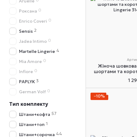
0
Aruelle
0
Роксана
0
Enrico Coveri
2
Sensis
0
Jadea Intimo
4
Martelle Lingerie
Артик
0
Mia Amore
Жіноча шовкова
0
шортами та корот
Infiore
Linger
1 2
3
PAPLYK
0
German Volf
−10%
Тип комплекту
57
Штани+кофта
1
Штани+топ
44
Штани+сорочка