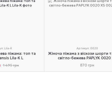
л: Lila-К
Артикул: 0020
ева піжама: топ та
Жіноча піжама з віскози шорти т
nsis Lila-К L
світло-бежева PAPLYK 0020
н
870 грн
1 495 грн