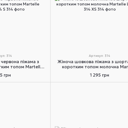
ул: 314
Артикул: 314
 червона піжама з
Жіноча шовкова піжама з шорт
ким топом Martelle
коротким топом молочна Mart
ie 314 S
Lingerie 314 XS
95 грн
1 295 грн