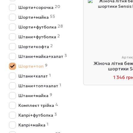
20
Шорти+сорочка
55
Шорти+майка
28
Шорти+футболка
2
Штани+футболка
2
Шорти+кофта
3
Штани+майка+халат
Артику
Жіноча літня беж
9
Шорти+топ
шортики Se
1
Штани+халат
1 346 гр
1
Штани+топ+халат
9
Штани+майка
4
Комплект трійка
3
Капрі+футболка
1
Капрі+майка