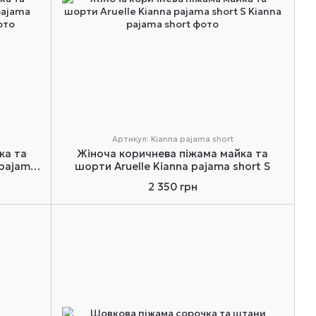
Артикул: Kianna pajama short
ка та
Жіноча коричнева піжама майка та
 pajama
шорти Aruelle Kianna pajama short S
2 350 грн