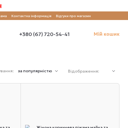
н
рама
Контактна інформація
Відгуки про магазин
+380 (67) 720-54-41
Мій кошик
вання:
за популярністю
Відображення: