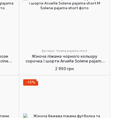
Артикул: Solene pajama short
кози
Жіноча піжама чорного кольору
cine
сорочка і шорти Aruelle Solene pajama
short M
2 950 грн
−15%