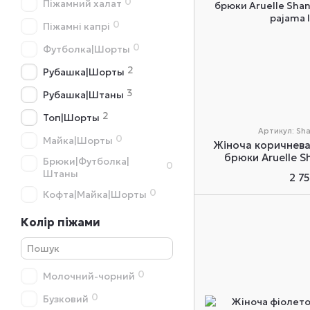
0
Піжамний халат
0
Піжамні капрі
0
Футболка|Шорты
2
Рубашка|Шорты
3
Рубашка|Штаны
2
Топ|Шорты
Артикул: Sha
0
Майка|Шорты
Жіноча коричнева
брюки Aruelle S
Брюки|Футболка|
0
Штаны
2 7
0
Кофта|Майка|Шорты
Колір піжами
0
Молочний-чорний
0
Бузковий