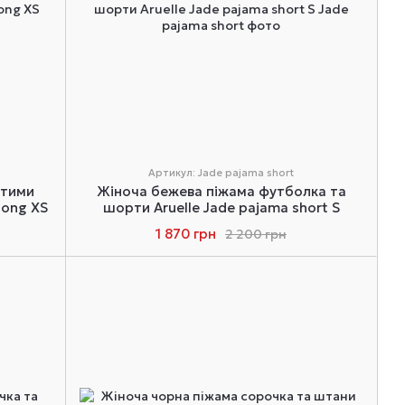
Артикул: Jade pajama short
атими
Жіноча бежева піжама футболка та
long XS
шорти Aruelle Jade pajama short S
1 870 грн
2 200 грн