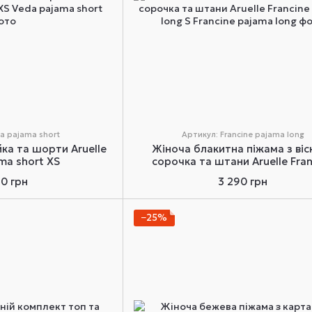
a pajama short
Артикул: Francine pajama long
ка та шорти Aruelle
Жіноча блакитна піжама з віс
ma short XS
сорочка та штани Aruelle Fran
pajama long S
90 грн
3 290 грн
−25%