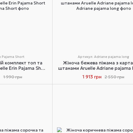
n Pajama Short
Артикул: Adriane pajama long
й комплект топ та
Жіноча бежева піжама з карт
lle Erin Pajama Short
штанами Aruelle Adriane pajama 
XS
н
1 913 грн
1 990 грн
2 550 грн