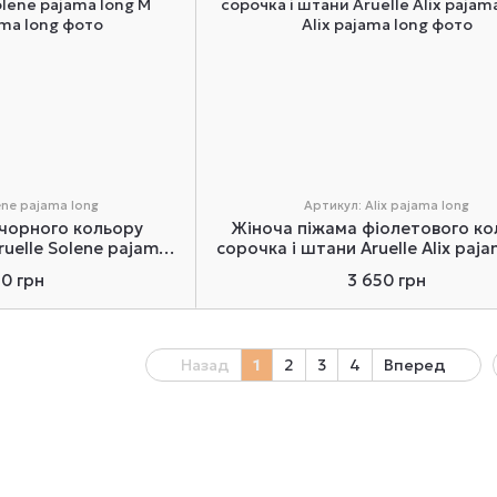
ene pajama long
Артикул: Alix pajama long
 чорного кольору
Жіноча піжама фіолетового ко
ruelle Solene pajama
сорочка і штани Aruelle Alix paj
ng M
S
50 грн
3 650 грн
Назад
1
2
3
4
Вперед