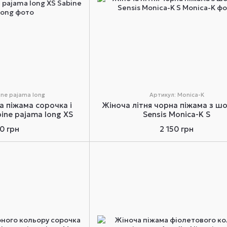
ine pajama long
Артикул: Monica-K
а піжама сорочка і
Жіноча літня чорна піжама з ш
bine pajama long XS
Sensis Monica-K S
50 грн
2 150 грн