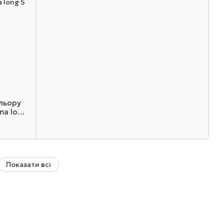
льору
ama long
Показати всі