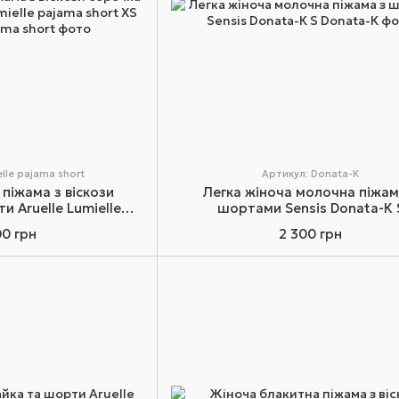
lle pajama short
Артикул: Donata-К
піжама з віскози
Легка жіноча молочна піжам
и Aruelle Lumielle
шортами Sensis Donata-К 
 short XS
00 грн
2 300 грн