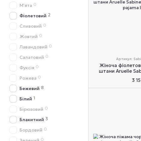
0
М'ята
2
Фіолетовий
0
Сливовий
0
Жовтий
0
Лавандовий
0
Салатовий
Артикул: Sab
Жіноча фіолетов
0
Фуксія
штани Aruelle Sa
0
Рожева
3 1
8
Бежевий
1
Білий
0
Бірюзовий
3
Блакитний
0
Бордовий
0
Зелений