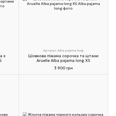
Артикул: Alba pajama long
а з
Шовкова піжама сорочка та штани
S
Aruelle Alba pajama long XS
3 900 грн