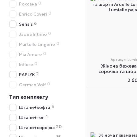
0
Роксана
0
Enrico Coveri
6
Sensis
0
Jadea Intimo
0
Martelle Lingerie
0
Mia Amore
Артикул: Lumie
0
Infiore
Жіноча бежева 
сорочка та шорт
2
PAPLYK
pajama
2 6
0
German Volf
Тип комплекту
3
Штани+кофта
1
Штани+топ
20
Штани+сорочка
15