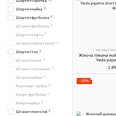
Шорти+сорочка
11
Шорти+майка
3
Шорти+футболка
0
Штани+футболка
0
Шорти+кофта
0
Штани+майка+халат
Артикул: Ved
2
Шорти+топ
Жіноча піжама май
0
Veda paja
Штани+халат
2 8
0
Штани+топ+халат
0
Штани+майка
−20%
0
Комплект трійка
0
Капрі+футболка
0
Капрі+майка
3
Штани+лонгслів