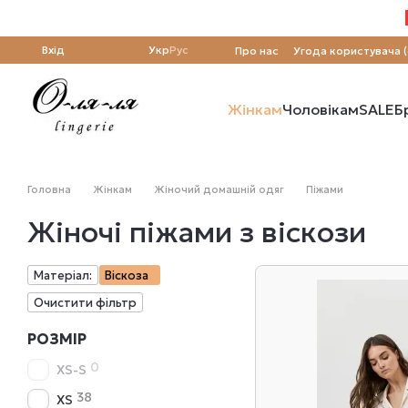
Перейти до основного контенту
Вхід
Укр
Рус
Про нас
Угода користувача 
Жінкам
Чоловікам
SALE
Б
Головна
Жінкам
Жіночий домашній одяг
Піжами
Жіночі піжами з віскози
Матеріал:
Віскоза
Очистити фільтр
РОЗМІР
0
XS-S
38
XS