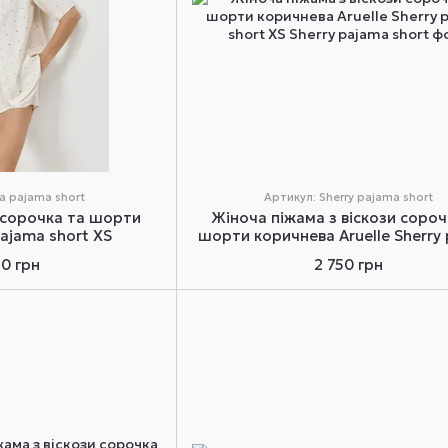
a pajama short
Артикул: Sherry pajama short
 сорочка та шорти
Жіноча піжама з віскози сороч
pajama short XS
шорти коричнева Aruelle Sherry
short XS
50 грн
2 750 грн