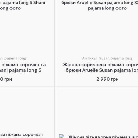
ni pajama long
Артикул: Susan pajama long
 піжама сорочка та
Жіноча коричнева піжама соро
hani pajama long S
брюки Aruelle Susan pajama lo
50 грн
2 990 грн