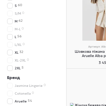
60
S
0
S/M
62
M
0
M-L
56
L
0
L/XL
Артикул: Alb
Шовкова піжама
32
XL
Aruelle Alba 
0
XL-2XL
3 4
5
2XL
Бренд
0
Jasmine Lingerie
0
Cotonella
54
Aruelle