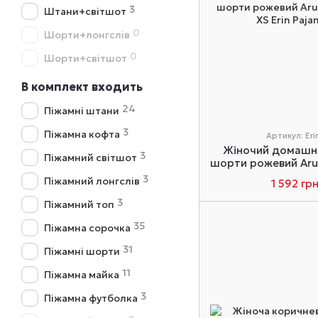
3
Штани+світшот
0
Шорти+лонгслів
0
Шорти+світшот
В комплект входить
24
Піжамні штани
3
Піжамна кофта
Артикул: Eri
Жіночий домашні
3
Піжамний світшот
шорти рожевий Arue
3
Піжамний лонгслів
1 592 гр
3
Піжамний топ
35
Піжамна сорочка
31
Піжамні шорти
11
Піжамна майка
3
Піжамна футболка