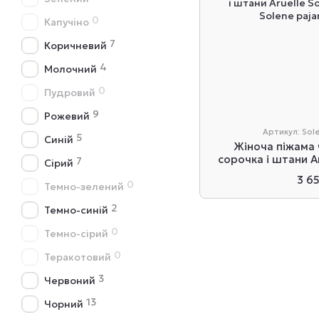
0
Капучіно
7
Коричневий
4
Молочний
0
Пудровий
9
Рожевий
Артикул: Sol
5
Синій
Жіноча піжама
сорочка і штани A
7
Сірий
lo
3 6
0
Темно-зелений
2
Темно-синій
0
Темно-сірий
0
Теракотовий
3
Червоний
13
Чорний