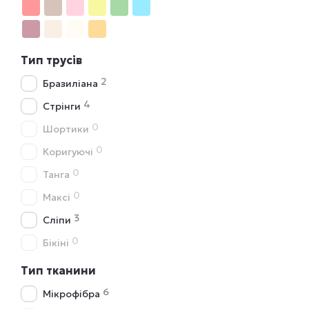
Тип трусів
2
Бразиліана
4
Стрінги
0
Шортики
0
Коригуючі
0
Танга
0
Максі
3
Сліпи
0
Бікіні
Тип тканини
6
Мікрофібра