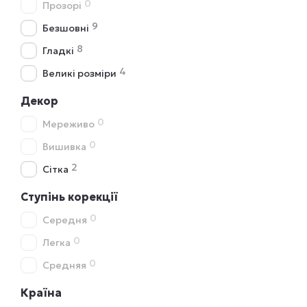
0
Прозорі
9
Безшовні
8
Гладкі
4
Великі розміри
Декор
0
Мереживо
0
Вишивка
2
Сітка
Ступінь корекції
0
Середня
0
Легка
0
Средняя
Країна