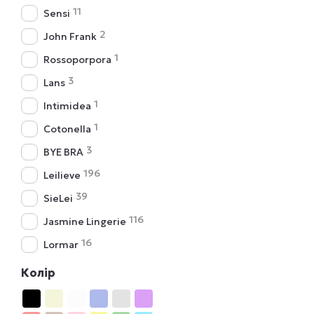
11
Sensi
2
John Frank
1
Rossoporpora
3
Lans
1
Intimidea
1
Cotonella
3
BYE BRA
196
Leilieve
39
SieLei
116
Jasmine Lingerie
16
Lormar
Колір