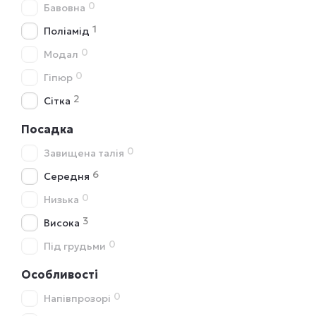
0
Бавовна
1
Поліамід
0
Модал
0
Гіпюр
2
Сітка
Посадка
0
Завищена талія
6
Середня
0
Низька
3
Висока
0
Під грудьми
Особливості
0
Напівпрозорі