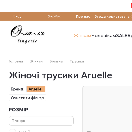
Перейти до основного контенту
Вхід
Укр
Рус
Про нас
Угода користувача 
Жінкам
Чоловікам
SALE
Б
Головна
Жінкам
Білизна
Трусики
Жіночі трусики Aruelle
Бренд:
Aruelle
Очистити фільтр
РОЗМІР
0