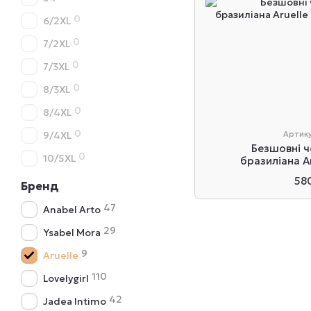
0
6/2XL
0
7/2XL
0
7/3XL
0
8/3XL
0
8/4XL
0
9/4XL
Артику
Безшовні ч
0
10/5XL
бразиліана A
58
Бренд
47
Anabel Arto
29
Ysabel Mora
9
Aruelle
110
Lovelygirl
42
Jadea Intimo