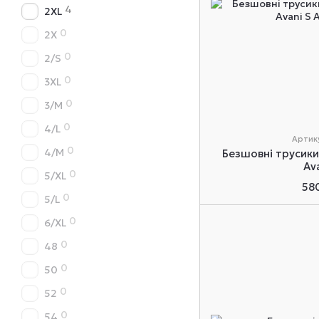
4
2XL
0
2X
0
2/S
0
3XL
0
3/M
0
4/L
Артику
0
4/M
Безшовні трусики 
Av
0
5/XL
58
0
5/L
0
6/XL
0
48
0
50
0
52
0
54