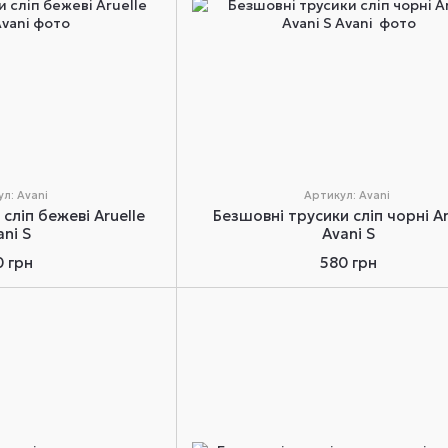
л: Avani
Артикул: Avani
сліп бежеві Aruelle
Безшовні трусики сліп чорні Ar
ani S
Avani S
0 грн
580 грн