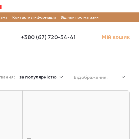
н
рама
Контактна інформація
Відгуки про магазин
+380 (67) 720-54-41
Мій кошик
вання:
за популярністю
Відображення: