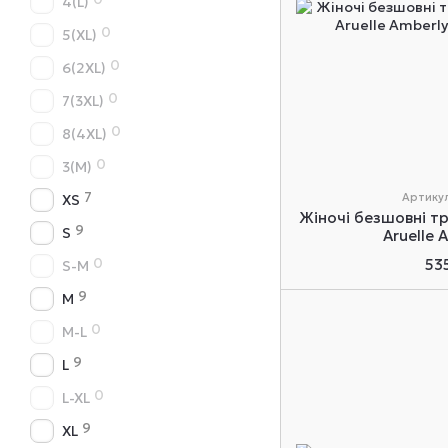
4(L)
0
5(XL)
0
6(2XL)
0
7(3XL)
0
8(4XL)
0
3(М)
7
Артикул
XS
Жіночі безшовні тр
9
S
Aruelle 
0
53
S-M
9
M
0
M-L
9
L
0
L-XL
9
XL