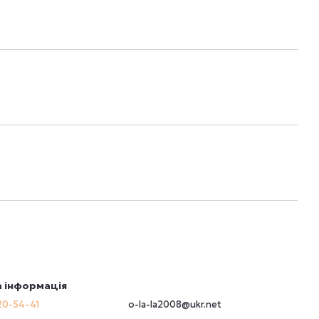
 інформація
20-54-41
o-la-la2008@ukr.net