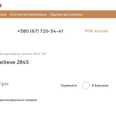
н
рама
Контактна інформація
Відгуки про магазин
+380 (67) 720-54-41
Мій кошик
 мереживом Leilieve 2845 75E
lieve 2845
 грн
Порівняти
В бажання
акопичувальної знижки