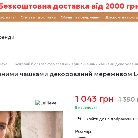
Безкоштовна доставка від 2000 гр
(оферта)
Оплата і доставка
Обмін та повернення
Дисконтна прог
ренди
ieve
Бежевий бюстгальтер гладкий з ущільненими чашками декорований
еними чашками декорований мереживом Lei
1 043 грн
1 390
В наявності
%
Увійти
для відображення н
Розмір