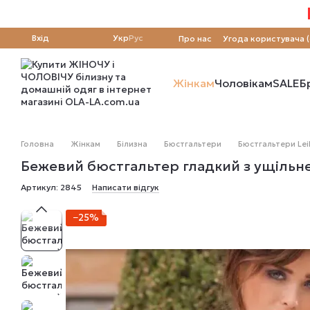
Перейти до основного контенту
Вхід
Укр
Рус
Про нас
Угода користувача 
Жінкам
Чоловікам
SALE
Б
Головна
Жінкам
Білизна
Бюстгальтери
Бюстгальтери Leil
Бежевий бюстгальтер гладкий з ущільн
Артикул: 2845
Написати відгук
−25%