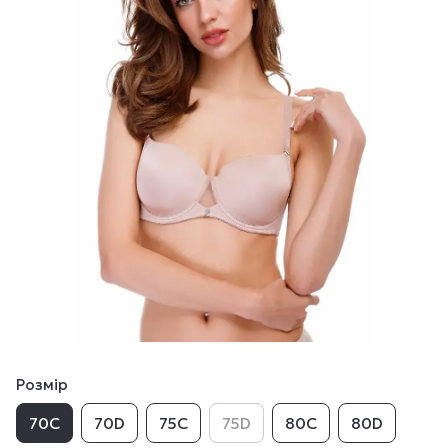
Розмір
70C
70D
75C
75D
80C
80D