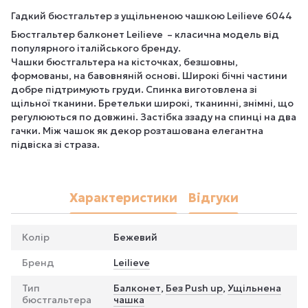
Гадкий бюстгальтер з ущільненою чашкою Leilieve 6044
Бюстгальтер балконет Leilieve – класична модель від
популярного італійського бренду.
Чашки бюстгальтера на кісточках, безшовны,
формованы, на бавовняній основі. Широкі бічні частини
добре підтримують груди. Спинка виготовлена ​​зі
щільної тканини. Бретельки широкі, тканинні, знімні, що
регулюються по довжині. Застібка ззаду на спинці на два
гачки. Між чашок як декор розташована елегантна
підвіска зі страза.
Характеристики
Відгуки
Колір
Бежевий
Бренд
Leilieve
Тип
Балконет
,
Без Push up
,
Ущільнена
бюстгальтера
чашка