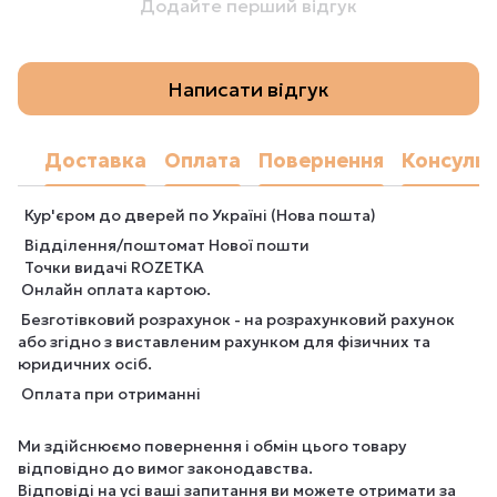
Додайте перший відгук
Написати відгук
Доставка
Оплата
Повернення
Консульт
Кур'єром до дверей по Україні (Нова пошта)
Відділення/поштомат Нової пошти
Точки видачі ROZETKA
Онлайн оплата картою.
Безготівковий розрахунок - на розрахунковий рахунок
або згідно з виставленим рахунком для фізичних та
юридичних осіб.
Оплата при отриманні
Ми здійснюємо повернення і обмін цього товару
відповідно до вимог законодавства.
Відповіді на усі ваші запитання ви можете отримати за