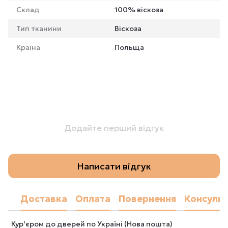
Склад
100% віскоза
Тип тканини
Віскоза
Країна
Польща
Додайте перший відгук
Написати відгук
Доставка
Оплата
Повернення
Консульт
Кур'єром до дверей по Україні (Нова пошта)