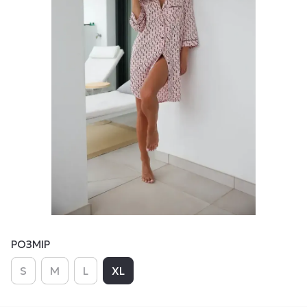
РОЗМІР
S
M
L
XL