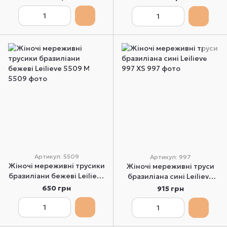
Артикул: 5509
Артикул: 997
Жіночі мереживні трусики
Жіночі мереживні труси
бразиліани бежеві Leilieve
бразиліана сині Leilieve
5509 M
997 XS
650 грн
915 грн