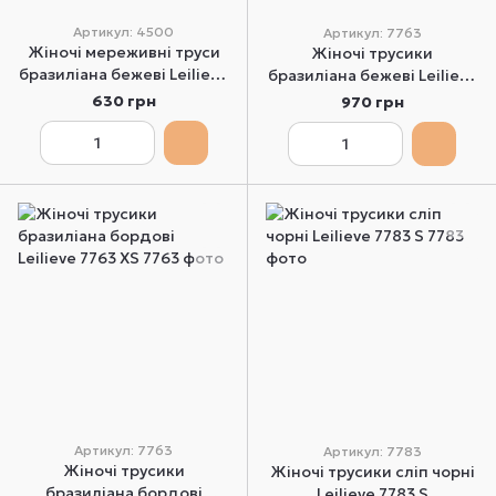
Артикул: 4500
Артикул: 7763
Жіночі мереживні труси
Жіночі трусики
бразиліана бежеві Leilieve
бразиліана бежеві Leilieve
4500 S
7763 XS
630 грн
970 грн
Артикул: 7763
Артикул: 7783
Жіночі трусики
Жіночі трусики сліп чорні
бразиліана бордові
Leilieve 7783 S