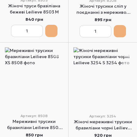
Артикул: 8503
Артикул: 8208
​​​​​​​Жіночі труси бразіліана
Жіночі трусики сліп у
бежеві Leilieve 8503 M
поєднанні з мереживом
Leilieve 8208 M
840 грн
895 грн
Артикул: 8508
Артикул: 3254
Мереживні трусики
Жіночі мереживні трусики
бразиліани Leilieve 8508
бразиліани чорні Leilieve
XS
3254 S
850 грн
920 грн