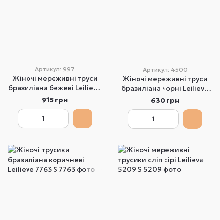
Артикул: 997
Артикул: 4500
Жіночі мереживні труси
Жіночі мереживні труси
бразиліана бежеві Leilieve
бразиліана чорні Leilieve
997 XS
4500 S
915 грн
630 грн