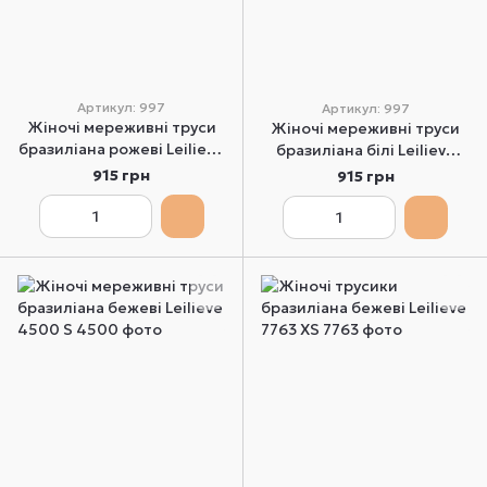
Артикул: 997
Артикул: 997
Жіночі мереживні труси
Жіночі мереживні труси
бразиліана рожеві Leilieve
бразиліана білі Leilieve
997 XS
997 XS
915 грн
915 грн