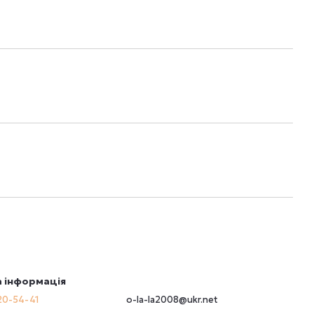
 інформація
20-54-41
o-la-la2008@ukr.net