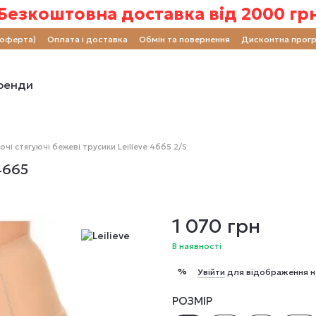
Безкоштовна доставка від 2000 гр
(оферта)
Оплата і доставка
Обмін та повернення
Дисконтна прог
ренди
очі стягуючі бежеві трусики Leilieve 4665 2/S
4665
1 070 грн
В наявності
%
Увійти
для відображення н
РОЗМІР