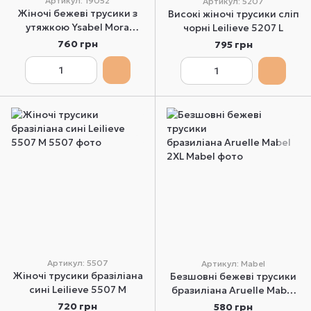
Артикул: 19052
Артикул: 5207
Жіночі бежеві трусики з
Високі жіночі трусики сліп
утяжкою Ysabel Mora
чорні Leilieve 5207 L
19052 M
760 грн
795 грн
Артикул: 5507
Артикул: Mabel
Жіночі трусики бразіліана
Безшовні бежеві трусики
сині Leilieve 5507 M
бразиліана Aruelle Mabel
2XL
720 грн
580 грн