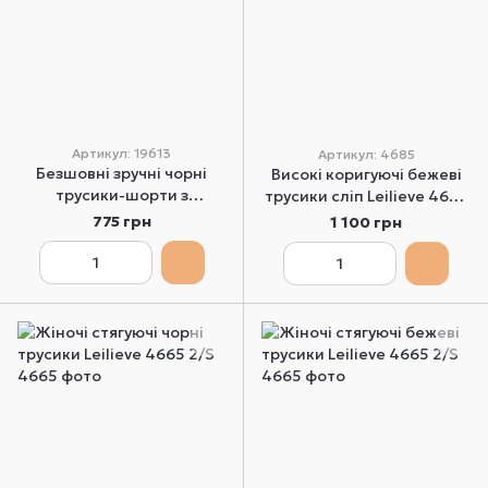
Артикул: 19613
Артикул: 4685
Безшовні зручні чорні
Високі коригуючі бежеві
трусики-шорти з
трусики сліп Leilieve 4685
еластичної сітки Ysabel
2/S
775 грн
1 100 грн
Mora 19613 M