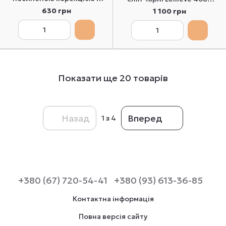
області живота бежеві
2/S
630 грн
1 100 грн
Ysabel Mora 19610 M
Показати ще 20 товарів
Назад
Вперед
1
з 4
+380 (67) 720-54-41
+380 (93) 613-36-85
Контактна інформація
Повна версія сайту